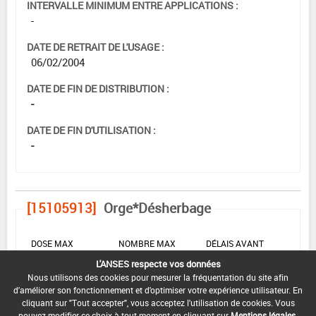
INTERVALLE MINIMUM ENTRE APPLICATIONS :
-
DATE DE RETRAIT DE L'USAGE :
06/02/2004
DATE DE FIN DE DISTRIBUTION :
-
DATE DE FIN D'UTILISATION :
-
[15105913]
Orge*Désherbage
DOSE MAX
NOMBRE MAX
DÉLAIS AVANT
D'EMPLOI
D'APPLICATION
RÉCOLTE
L'ANSES respecte vos données
Nous utilisons des cookies pour mesurer la fréquentation du site afin
5 L/ha
-
-
d'améliorer son fonctionnement et d'optimiser votre expérience utilisateur. En
cliquant sur "Tout accepter", vous acceptez l'utilisation de cookies. Vous
pouvez modifier ce choix à tout moment en cliquant sur
Mentions légales
.