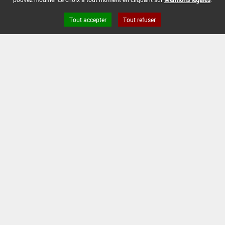
INTERVALLE MINIMUM ENTRE APPLICATIONS :
-
Tout accepter
Tout refuser
DATE DE RETRAIT DE L'USAGE :
06/02/2004
DATE DE FIN DE DISTRIBUTION :
-
DATE DE FIN D'UTILISATION :
-