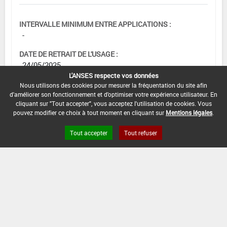
INTERVALLE MINIMUM ENTRE APPLICATIONS :
-
DATE DE RETRAIT DE L'USAGE :
24/05/2025
L'ANSES respecte vos données
DATE DE FIN DE DISTRIBUTION :
Nous utilisons des cookies pour mesurer la fréquentation du site afin
31/05/2025
d'améliorer son fonctionnement et d'optimiser votre expérience utilisateur. En
cliquant sur "Tout accepter", vous acceptez l'utilisation de cookies. Vous
pouvez modifier ce choix à tout moment en cliquant sur
Mentions légales
.
DATE DE FIN D'UTILISATION :
24/11/2025
Tout accepter
Tout refuser