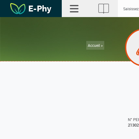
Accueil >
N° P
21302