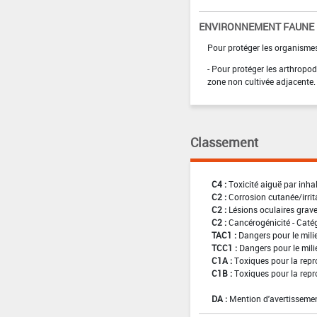
ENVIRONNEMENT FAUNE
Pour protéger les organismes
- Pour protéger les arthropod
zone non cultivée adjacente.
Classement
C4 :
Toxicité aiguë par inha
C2 :
Corrosion cutanée/irrit
C2 :
Lésions oculaires graves
C2 :
Cancérogénicité - Caté
TAC1 :
Dangers pour le mili
TCC1 :
Dangers pour le mili
C1A :
Toxiques pour la repr
C1B :
Toxiques pour la repr
DA :
Mention d'avertissemen