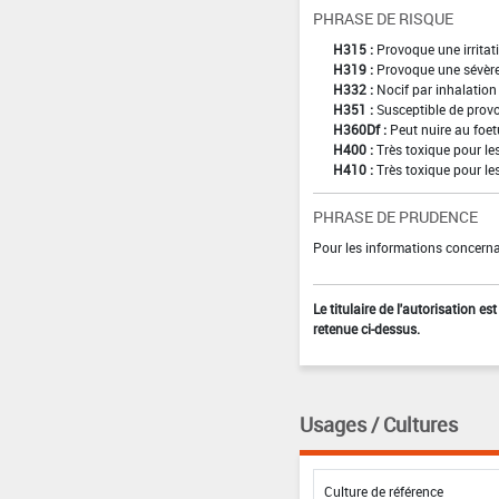
PHRASE DE RISQUE
H315 :
Provoque une irritat
H319 :
Provoque une sévère 
H332 :
Nocif par inhalation
H351 :
Susceptible de provo
H360Df :
Peut nuire au foetu
H400 :
Très toxique pour l
H410 :
Très toxique pour le
PHRASE DE PRUDENCE
Pour les informations concernan
Le titulaire de l'autorisation e
retenue ci-dessus.
Usages / Cultures