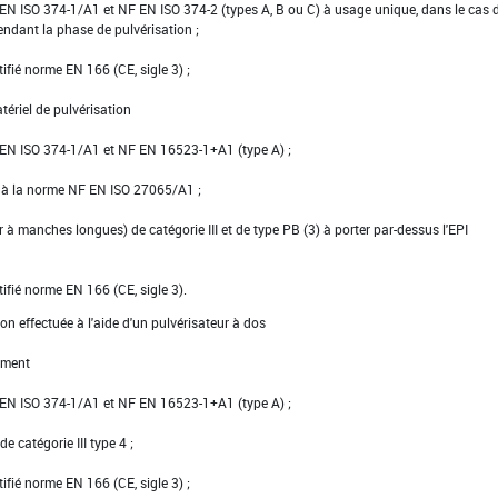
NF EN ISO 374-1/A1 et NF EN ISO 374-2 (types A, B ou C) à usage unique, dans le cas 
pendant la phase de pulvérisation ;
tifié norme EN 166 (CE, sigle 3) ;
tériel de pulvérisation
NF EN ISO 374-1/A1 et NF EN 16523-1+A1 (type A) ;
e à la norme NF EN ISO 27065/A1 ;
er à manches longues) de catégorie III et de type PB (3) à porter par-dessus l'EPI
tifié norme EN 166 (CE, sigle 3).
on effectuée à l'aide d'un pulvérisateur à dos
ement
NF EN ISO 374-1/A1 et NF EN 16523-1+A1 (type A) ;
e catégorie III type 4 ;
tifié norme EN 166 (CE, sigle 3) ;