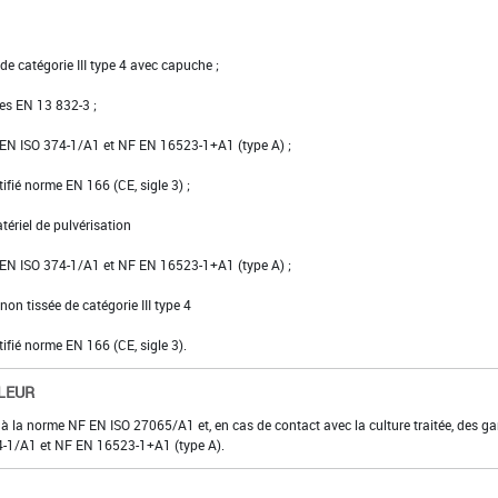
e catégorie III type 4 avec capuche ;
ées EN 13 832-3 ;
NF EN ISO 374-1/A1 et NF EN 16523-1+A1 (type A) ;
tifié norme EN 166 (CE, sigle 3) ;
tériel de pulvérisation
NF EN ISO 374-1/A1 et NF EN 16523-1+A1 (type A) ;
on tissée de catégorie III type 4
tifié norme EN 166 (CE, sigle 3).
LEUR
 à la norme NF EN ISO 27065/A1 et, en cas de contact avec la culture traitée, des ga
374-1/A1 et NF EN 16523-1+A1 (type A).