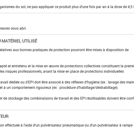
rganismes du sol, ne pas appliquer ce produit plus d'une fois par an à la dose de 4,5 
heures sous abri.
 MATÉRIEL UTILISÉ
elatives aux bonnes pratiques de protection pourront être mises à disposition de
adapté et entretenu et la mise en œuvre de protections collectives constituent la premi
es risques professionnels, avant la mise en place de protections individuelles
ravail dédiée ou d'EPI doit être associé à des réflexes d'hygiène (ex : lavage des main
 et à un comportement rigoureux (ex : procédure d'habillage/déshabillage).
et de stockage des combinaisons de travail et des EPI réutilisables doivent être con
TEUR
ion effectuée à l'aide d'un pulvérisateur pneumatique ou d'un pulvérisateur à rampe