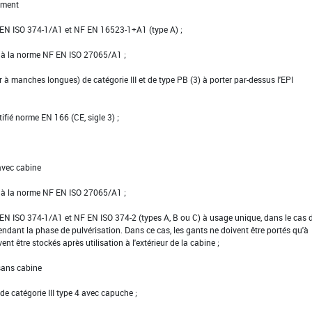
ement
NF EN ISO 374-1/A1 et NF EN 16523-1+A1 (type A) ;
e à la norme NF EN ISO 27065/A1 ;
er à manches longues) de catégorie III et de type PB (3) à porter par-dessus l'EPI
tifié norme EN 166 (CE, sigle 3) ;
avec cabine
e à la norme NF EN ISO 27065/A1 ;
NF EN ISO 374-1/A1 et NF EN ISO 374-2 (types A, B ou C) à usage unique, dans le cas 
pendant la phase de pulvérisation. Dans ce cas, les gants ne doivent être portés qu'à
vent être stockés après utilisation à l'extérieur de la cabine ;
 sans cabine
e catégorie III type 4 avec capuche ;