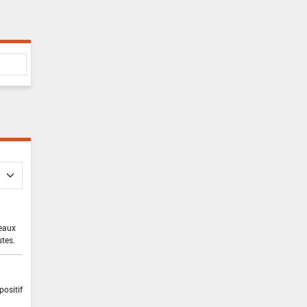
 eaux
utes.
positif