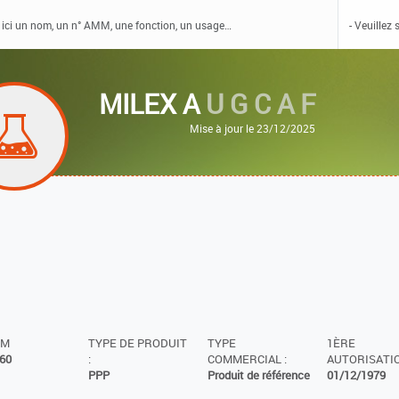
MILEX A
U G C A F
Mise à jour le 23/12/2025
MM
TYPE DE PRODUIT
TYPE
1ÈRE
60
:
COMMERCIAL :
AUTORISATIO
PPP
Produit de référence
01/12/1979