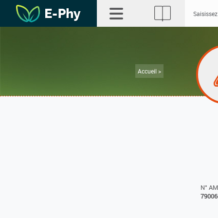
Accueil >
N° A
79006