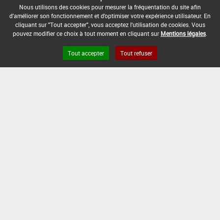
Nous utilisons des cookies pour mesurer la fréquentation du site afin
d'améliorer son fonctionnement et d'optimiser votre expérience utilisateur. En
INTERVALLE MINIMUM ENTRE APPLICATIONS :
cliquant sur "Tout accepter", vous acceptez l'utilisation de cookies. Vous
7 Jour(s)
pouvez modifier ce choix à tout moment en cliquant sur
Mentions légales
.
DATE DE RETRAIT DE L'USAGE :
Tout accepter
Tout refuser
20/11/2024
DATE DE FIN DE DISTRIBUTION :
20/11/2024
DATE DE FIN D'UTILISATION :
20/11/2024