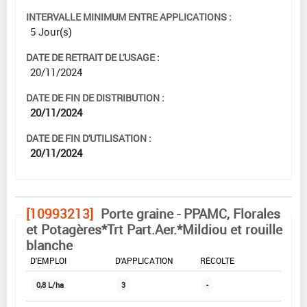
INTERVALLE MINIMUM ENTRE APPLICATIONS :
5 Jour(s)
DATE DE RETRAIT DE L'USAGE :
20/11/2024
DATE DE FIN DE DISTRIBUTION :
20/11/2024
DATE DE FIN D'UTILISATION :
20/11/2024
[10993213]
Porte graine - PPAMC, Florales
et Potagères*Trt Part.Aer.*Mildiou et rouille
blanche
DOSE MAX
NOMBRE MAX
DÉLAIS AVANT
D'EMPLOI
D'APPLICATION
RÉCOLTE
0,8 L/ha
3
-