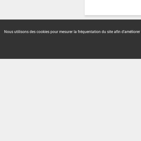
Nous utilisons des cookies pour mesurer la fréquentation du site afin d'améliorer 
Version du produit : v 2.0
FAQ et Contact
Open Data
Mention