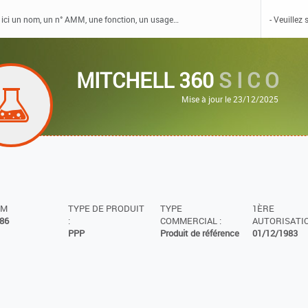
MITCHELL 360
S I C O
Mise à jour le 23/12/2025
MM
TYPE DE PRODUIT
TYPE
1ÈRE
86
:
COMMERCIAL :
AUTORISATIO
PPP
Produit de référence
01/12/1983