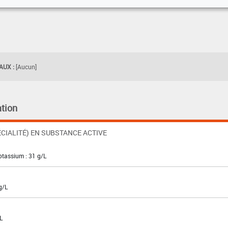
UX :
[Aucun]
tion
CIALITÉ) EN SUBSTANCE ACTIVE
otassium : 31 g/L
g/L
L