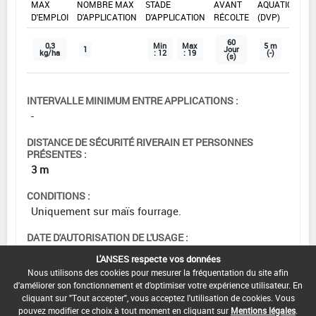
MAX
NOMBRE MAX
STADE
AVANT
AQUATIQUE
D'EMPLOI
D'APPLICATION
D'APPLICATION
RÉCOLTE
(DVP)
60
0,3
Min
Max
5 m
1
Jour
kg/ha
: 12
: 19
(-)
(s)
INTERVALLE MINIMUM ENTRE APPLICATIONS :
-
DISTANCE DE SÉCURITÉ RIVERAIN ET PERSONNES
PRÉSENTES :
3 m
CONDITIONS :
Uniquement sur maïs fourrage.
DATE D'AUTORISATION DE L'USAGE :
29/09/2025
L'ANSES respecte vos données
Nous utilisons des cookies pour mesurer la fréquentation du site afin
d'améliorer son fonctionnement et d'optimiser votre expérience utilisateur. En
cliquant sur "Tout accepter", vous acceptez l'utilisation de cookies. Vous
pouvez modifier ce choix à tout moment en cliquant sur
Mentions légales
.
[15555901]
Maïs*Désherbage