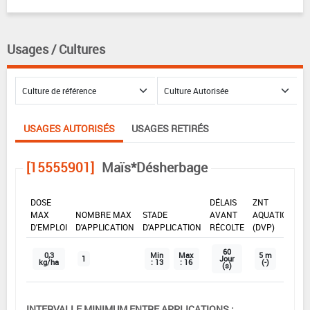
Usages / Cultures
USAGES AUTORISÉS
USAGES RETIRÉS
[15555901]
Maïs*Désherbage
DOSE
DÉLAIS
ZNT
MAX
NOMBRE MAX
STADE
AVANT
AQUATIQUE
D'EMPLOI
D'APPLICATION
D'APPLICATION
RÉCOLTE
(DVP)
60
0,3
Min
Max
5 m
1
Jour
kg/ha
: 13
: 16
(-)
(s)
INTERVALLE MINIMUM ENTRE APPLICATIONS :