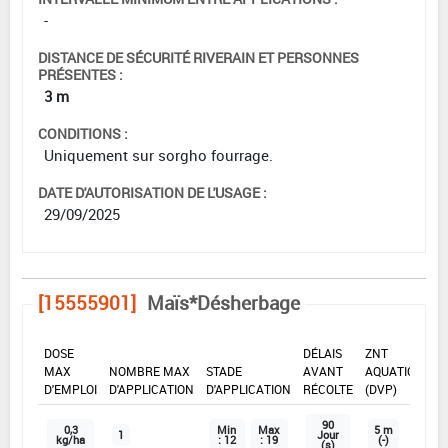
-
DISTANCE DE SÉCURITÉ RIVERAIN ET PERSONNES
PRÉSENTES :
3 m
CONDITIONS :
Uniquement sur sorgho fourrage.
DATE D'AUTORISATION DE L'USAGE :
29/09/2025
[15555901]
Maïs*Désherbage
DOSE
DÉLAIS
ZNT
MAX
NOMBRE MAX
STADE
AVANT
AQUATIQUE
D'EMPLOI
D'APPLICATION
D'APPLICATION
RÉCOLTE
(DVP)
90
0,3
Min
Max
5 m
1
Jour
kg/ha
: 12
: 19
(-)
(s)