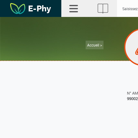
Accueil >
N° A
99002