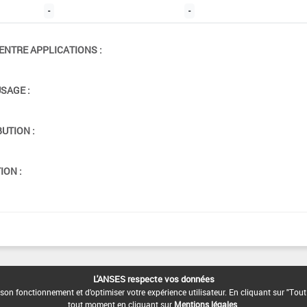
-
-
ENTRE APPLICATIONS :
USAGE :
BUTION :
ION :
L'ANSES respecte vos données
son fonctionnement et d'optimiser votre expérience utilisateur. En cliquant sur "Tout
tout moment en cliquant sur
Mentions légales
.