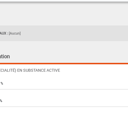
UX :
[Aucun]
tion
CIALITÉ) EN SUBSTANCE ACTIVE
4 %
 %