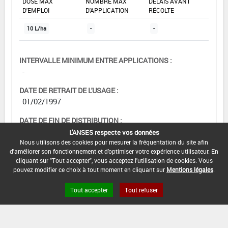
DOSE MAX
NOMBRE MAX
DÉLAIS AVANT
D'EMPLOI
D'APPLICATION
RÉCOLTE
10 L/ha
-
-
INTERVALLE MINIMUM ENTRE APPLICATIONS :
-
DATE DE RETRAIT DE L'USAGE :
01/02/1997
DATE DE FIN DE DISTRIBUTION :
-
L'ANSES respecte vos données
Nous utilisons des cookies pour mesurer la fréquentation du site afin
DATE DE FIN D'UTILISATION :
d'améliorer son fonctionnement et d'optimiser votre expérience utilisateur. En
-
cliquant sur "Tout accepter", vous acceptez l'utilisation de cookies. Vous
pouvez modifier ce choix à tout moment en cliquant sur
Mentions légales
.
Tout accepter
Tout refuser