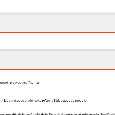
pecté - preuves insuffisantes
t les phrases de prudence se référer à l'étiquetage du produit.
st responsable de la conformité de la Fiche de données de sécurité avec la classificat