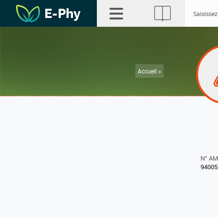
Accueil >
N° A
94005