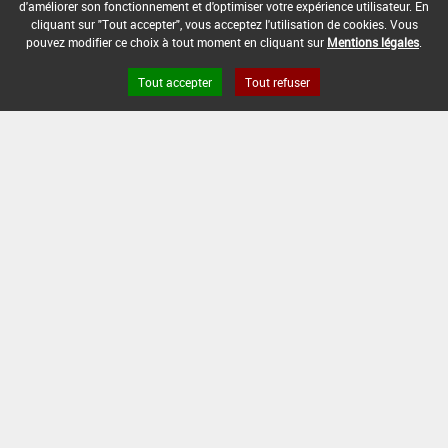
d'améliorer son fonctionnement et d'optimiser votre expérience utilisateur. En
cliquant sur "Tout accepter", vous acceptez l'utilisation de cookies. Vous
pouvez modifier ce choix à tout moment en cliquant sur
Mentions légales
.
[15105915]
Seigle*Désherbage
Tout accepter
Tout refuser
DOSE MAX
NOMBRE MAX
DÉLAIS AVANT
D'EMPLOI
D'APPLICATION
RÉCOLTE
4 L/ha
-
-
INTERVALLE MINIMUM ENTRE APPLICATIONS :
-
DATE DE RETRAIT DE L'USAGE :
01/10/1995
DATE DE FIN DE DISTRIBUTION :
-
DATE DE FIN D'UTILISATION :
-