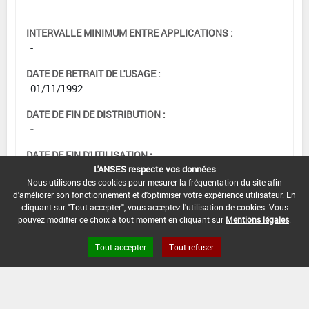
INTERVALLE MINIMUM ENTRE APPLICATIONS :
-
DATE DE RETRAIT DE L'USAGE :
01/11/1992
DATE DE FIN DE DISTRIBUTION :
-
DATE DE FIN D'UTILISATION :
L'ANSES respecte vos données
-
Nous utilisons des cookies pour mesurer la fréquentation du site afin
d'améliorer son fonctionnement et d'optimiser votre expérience utilisateur. En
cliquant sur "Tout accepter", vous acceptez l'utilisation de cookies. Vous
pouvez modifier ce choix à tout moment en cliquant sur
Mentions légales
.
Tout accepter
Tout refuser