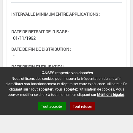
INTERVALLE MINIMUM ENTRE APPLICATIONS :
-
DATE DE RETRAIT DE L'USAGE :
01/11/1992
DATE DE FIN DE DISTRIBUTION :
-
DATE DE FIN D'UTILISATION :
L'ANSES respecte vos données
-
Nous utilisons des cookies pour mesurer la fréquentation du site afin
d'améliorer son fonctionnement et d'optimiser votre expérience utilisateur. En
cliquant sur "Tout accepter", vous acceptez l'utilisation de cookies. Vous
pouvez modifier ce choix à tout moment en cliquant sur
Mentions légales
.
Tout accepter
Tout refuser