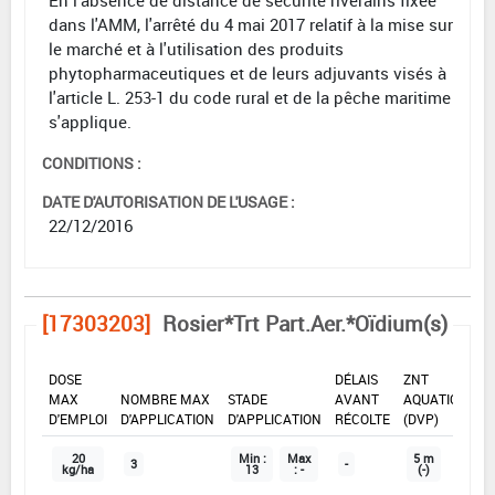
dans l'AMM, l'arrêté du 4 mai 2017 relatif à la mise sur
le marché et à l'utilisation des produits
phytopharmaceutiques et de leurs adjuvants visés à
l'article L. 253-1 du code rural et de la pêche maritime
s'applique.
CONDITIONS :
DATE D'AUTORISATION DE L'USAGE :
22/12/2016
[17303203]
Rosier*Trt Part.Aer.*Oïdium(s)
DOSE
DÉLAIS
ZNT
MAX
NOMBRE MAX
STADE
AVANT
AQUATIQUE
D'EMPLOI
D'APPLICATION
D'APPLICATION
RÉCOLTE
(DVP)
20
Min :
Max
5 m
3
-
kg/ha
13
: -
(-)