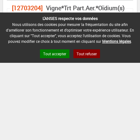
[12703204]
Vigne*Trt Part.Aer.*Oïdium(s)
L'ANSES respecte vos données
DOSE
DÉLAIS
ZNT
Nous utilisons des cookies pour mesurer la fréquentation du site afin
MAX
NOMBRE MAX
STADE
AVANT
AQUATIQUE
d'améliorer son fonctionnement et d'optimiser votre expérience utilisateur. En
D'EMPLOI
D'APPLICATION
D'APPLICATION
RÉCOLTE
(DVP)
cliquant sur "Tout accepter", vous acceptez l'utilisation de cookies. Vous
pouvez modifier ce choix à tout moment en cliquant sur
Mentions légales
.
28
20
Min
Max
5 m
3
Jour
kg/ha
: 13
: 77
(-)
(s)
Tout accepter
Tout refuser
INTERVALLE MINIMUM ENTRE APPLICATIONS :
-
DISTANCE DE SÉCURITÉ RIVERAIN ET PERSONNES
PRÉSENTES :
Se référer à la catégorie « RIVERAINS » dans la
rubrique « conditions d'emploi générales » ci-dessus.
En l'absence de distance de sécurité riverains fixée
dans l'AMM, l'arrêté du 4 mai 2017 relatif à la mise sur
le marché et à l'utilisation des produits
phytopharmaceutiques et de leurs adjuvants visés à