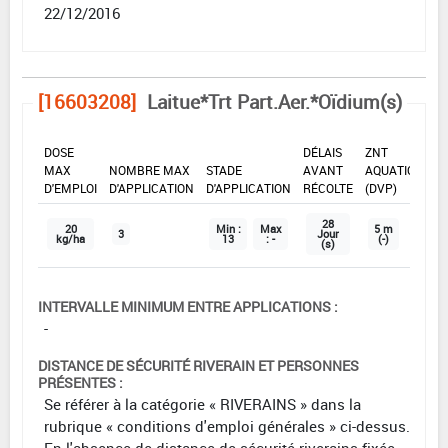
22/12/2016
[16603208]
Laitue*Trt Part.Aer.*Oïdium(s)
DOSE
DÉLAIS
ZNT
MAX
NOMBRE MAX
STADE
AVANT
AQUATIQUE
D'EMPLOI
D'APPLICATION
D'APPLICATION
RÉCOLTE
(DVP)
28
20
Min :
Max
5 m
3
Jour
kg/ha
13
: -
(-)
(s)
INTERVALLE MINIMUM ENTRE APPLICATIONS :
-
DISTANCE DE SÉCURITÉ RIVERAIN ET PERSONNES
PRÉSENTES :
Se référer à la catégorie « RIVERAINS » dans la
rubrique « conditions d'emploi générales » ci-dessus.
En l'absence de distance de sécurité riverains fixée