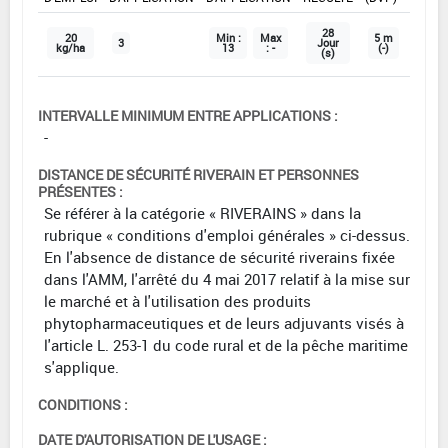
28
20
Min :
Max
5 m
3
Jour
kg/ha
13
: -
(-)
(s)
INTERVALLE MINIMUM ENTRE APPLICATIONS :
-
DISTANCE DE SÉCURITÉ RIVERAIN ET PERSONNES
PRÉSENTES :
Se référer à la catégorie « RIVERAINS » dans la
rubrique « conditions d'emploi générales » ci-dessus.
En l'absence de distance de sécurité riverains fixée
dans l'AMM, l'arrêté du 4 mai 2017 relatif à la mise sur
le marché et à l'utilisation des produits
phytopharmaceutiques et de leurs adjuvants visés à
l'article L. 253-1 du code rural et de la pêche maritime
s'applique.
CONDITIONS :
DATE D'AUTORISATION DE L'USAGE :