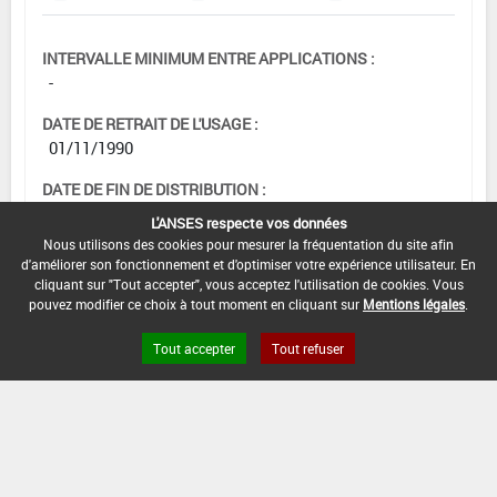
INTERVALLE MINIMUM ENTRE APPLICATIONS :
-
DATE DE RETRAIT DE L'USAGE :
01/11/1990
DATE DE FIN DE DISTRIBUTION :
-
L'ANSES respecte vos données
Nous utilisons des cookies pour mesurer la fréquentation du site afin
DATE DE FIN D'UTILISATION :
d'améliorer son fonctionnement et d'optimiser votre expérience utilisateur. En
-
cliquant sur "Tout accepter", vous acceptez l'utilisation de cookies. Vous
pouvez modifier ce choix à tout moment en cliquant sur
Mentions légales
.
Tout accepter
Tout refuser