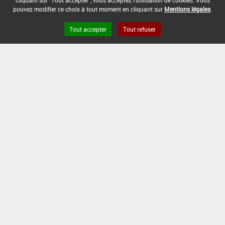
cliquant sur "Tout accepter", vous acceptez l'utilisation de cookies. Vous
pouvez modifier ce choix à tout moment en cliquant sur
Mentions légales
.
Tout accepter
Tout refuser
Version du produit : v 2.0
FAQ et Contact
Open Data
Mentions légales
Site ANSES
Dphy
2.1.4