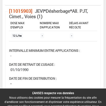
[11015903]
JEVI*Désherbage*All. PJT,
Cimet., Voies (1)
DOSE MAX
NOMBRE MAX
DÉLAIS AVANT
D'EMPLOI
D'APPLICATION
RÉCOLTE
12 L/ha
-
-
INTERVALLE MINIMUM ENTRE APPLICATIONS :
-
DATE DE RETRAIT DE L'USAGE :
01/10/1990
DATE DE FIN DE DISTRIBUTION :
-
DATE DE FIN D'UTILISATION :
L'ANSES respecte vos données
-
Nous utilisons des cookies pour mesurer la fréquentation du site afin
d'améliorer son fonctionnement et d'optimiser votre expérience utilisateur. En