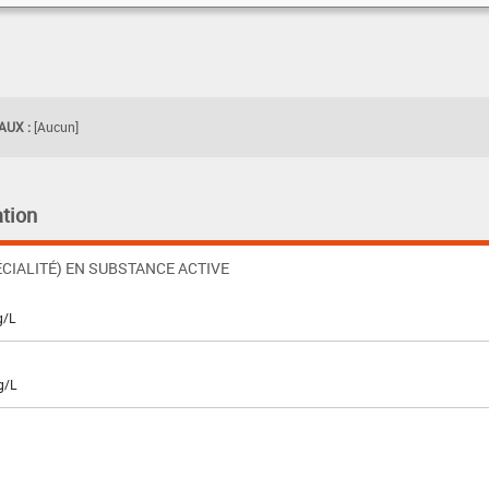
UX :
[Aucun]
tion
CIALITÉ) EN SUBSTANCE ACTIVE
g/L
g/L