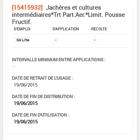
[15415932]
Jachères et cultures
intermédiaires*Trt Part.Aer.*Limit. Pousse
Fructif.
DOSE MAX
NOMBRE MAX
DÉLAIS AVANT
D'EMPLOI
D'APPLICATION
RÉCOLTE
0,6 L/ha
-
-
INTERVALLE MINIMUM ENTRE APPLICATIONS :
-
DATE DE RETRAIT DE L'USAGE :
19/06/2015
DATE DE FIN DE DISTRIBUTION :
19/06/2015
DATE DE FIN D'UTILISATION :
19/06/2015