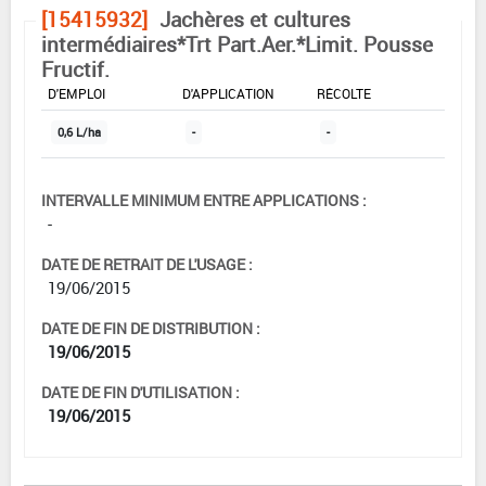
[15415932]
Jachères et cultures
intermédiaires*Trt Part.Aer.*Limit. Pousse
Fructif.
DOSE MAX
NOMBRE MAX
DÉLAIS AVANT
D'EMPLOI
D'APPLICATION
RÉCOLTE
0,6 L/ha
-
-
INTERVALLE MINIMUM ENTRE APPLICATIONS :
-
DATE DE RETRAIT DE L'USAGE :
19/06/2015
DATE DE FIN DE DISTRIBUTION :
19/06/2015
DATE DE FIN D'UTILISATION :
19/06/2015