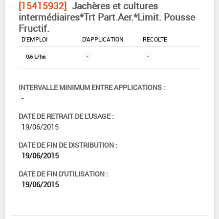
[15415932]
Jachères et cultures
intermédiaires*Trt Part.Aer.*Limit. Pousse
Fructif.
DOSE MAX
NOMBRE MAX
DÉLAIS AVANT
D'EMPLOI
D'APPLICATION
RÉCOLTE
0,6 L/ha
-
-
INTERVALLE MINIMUM ENTRE APPLICATIONS :
-
DATE DE RETRAIT DE L'USAGE :
19/06/2015
DATE DE FIN DE DISTRIBUTION :
19/06/2015
DATE DE FIN D'UTILISATION :
19/06/2015