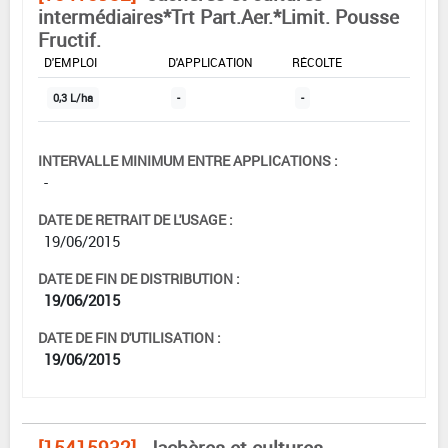
intermédiaires*Trt Part.Aer.*Limit. Pousse
Fructif.
DOSE MAX
NOMBRE MAX
DÉLAIS AVANT
D'EMPLOI
D'APPLICATION
RÉCOLTE
0,3 L/ha
-
-
INTERVALLE MINIMUM ENTRE APPLICATIONS :
-
DATE DE RETRAIT DE L'USAGE :
19/06/2015
DATE DE FIN DE DISTRIBUTION :
19/06/2015
DATE DE FIN D'UTILISATION :
19/06/2015
[15415932]
Jachères et cultures