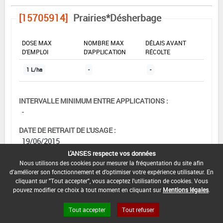
[15705914]
Prairies*Désherbage
DOSE MAX
NOMBRE MAX
DÉLAIS AVANT
D'EMPLOI
D'APPLICATION
RÉCOLTE
1 L/ha
-
-
INTERVALLE MINIMUM ENTRE APPLICATIONS :
-
DATE DE RETRAIT DE L'USAGE :
19/06/2015
L'ANSES respecte vos données
DATE DE FIN DE DISTRIBUTION :
Nous utilisons des cookies pour mesurer la fréquentation du site afin
19/06/2015
d'améliorer son fonctionnement et d'optimiser votre expérience utilisateur. En
cliquant sur "Tout accepter", vous acceptez l'utilisation de cookies. Vous
DATE DE FIN D'UTILISATION :
pouvez modifier ce choix à tout moment en cliquant sur
Mentions légales
.
19/06/2015
Tout accepter
Tout refuser