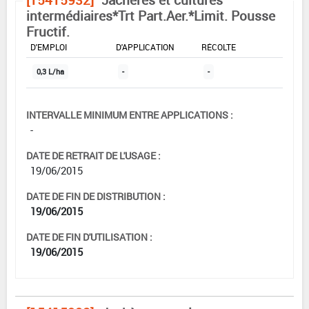
intermédiaires*Trt Part.Aer.*Limit. Pousse
Fructif.
DOSE MAX
NOMBRE MAX
DÉLAIS AVANT
D'EMPLOI
D'APPLICATION
RÉCOLTE
0,3 L/ha
-
-
INTERVALLE MINIMUM ENTRE APPLICATIONS :
-
DATE DE RETRAIT DE L'USAGE :
19/06/2015
DATE DE FIN DE DISTRIBUTION :
19/06/2015
DATE DE FIN D'UTILISATION :
19/06/2015