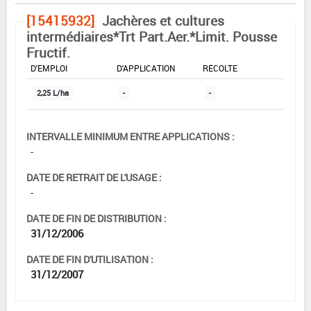
[15415932]
Jachères et cultures
intermédiaires*Trt Part.Aer.*Limit. Pousse
Fructif.
DOSE MAX
NOMBRE MAX
DÉLAIS AVANT
D'EMPLOI
D'APPLICATION
RÉCOLTE
2,25 L/ha
-
-
INTERVALLE MINIMUM ENTRE APPLICATIONS :
-
DATE DE RETRAIT DE L'USAGE :
-
DATE DE FIN DE DISTRIBUTION :
31/12/2006
DATE DE FIN D'UTILISATION :
31/12/2007