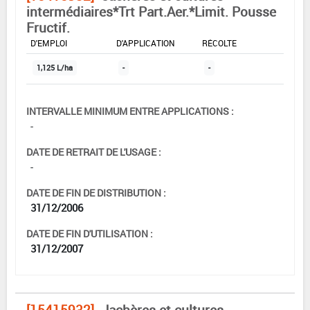
intermédiaires*Trt Part.Aer.*Limit. Pousse
Fructif.
DOSE MAX
NOMBRE MAX
DÉLAIS AVANT
D'EMPLOI
D'APPLICATION
RÉCOLTE
1,125 L/ha
-
-
INTERVALLE MINIMUM ENTRE APPLICATIONS :
-
DATE DE RETRAIT DE L'USAGE :
-
DATE DE FIN DE DISTRIBUTION :
31/12/2006
DATE DE FIN D'UTILISATION :
31/12/2007
[15415932]
Jachères et cultures