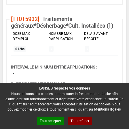
[11015932]
Traitements
généraux*Désherbage*Cult. Installées (1)
DOSE MAX
NOMBRE MAX
DÉLAIS AVANT
D'EMPLOI
D'APPLICATION
RÉCOLTE
6 L/ha
-
-
INTERVALLE MINIMUM ENTRE APPLICATIONS :
-
DATE DE RETRAIT DE L'USAGE :
L'ANSES respecte vos données
-
Nous utilisons des cookies pour mesurer la fréquentation du site afin
d'améliorer son fonctionnement et d'optimiser votre expérience utilisateur. En
DATE DE FIN DE DISTRIBUTION :
cliquant sur "Tout accepter", vous acceptez l'utilisation de cookies. Vous
31/12/2006
pouvez modifier ce choix à tout moment en cliquant sur
Mentions légales
.
DATE DE FIN D'UTILISATION :
Tout accepter
Tout refuser
31/12/2007