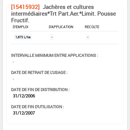
[15415932]
Jachères et cultures
intermédiaires*Trt Part.Aer.*Limit. Pousse
Fructif.
DOSE MAX
NOMBRE MAX
DÉLAIS AVANT
D'EMPLOI
D'APPLICATION
RÉCOLTE
1,875 L/ha
-
-
INTERVALLE MINIMUM ENTRE APPLICATIONS :
-
DATE DE RETRAIT DE L'USAGE :
-
DATE DE FIN DE DISTRIBUTION :
31/12/2006
DATE DE FIN D'UTILISATION :
31/12/2007