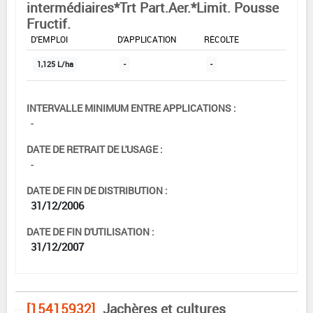
intermédiaires*Trt Part.Aer.*Limit. Pousse
Fructif.
DOSE MAX
NOMBRE MAX
DÉLAIS AVANT
D'EMPLOI
D'APPLICATION
RÉCOLTE
1,125 L/ha
-
-
INTERVALLE MINIMUM ENTRE APPLICATIONS :
-
DATE DE RETRAIT DE L'USAGE :
-
DATE DE FIN DE DISTRIBUTION :
31/12/2006
DATE DE FIN D'UTILISATION :
31/12/2007
[15415932]
Jachères et cultures