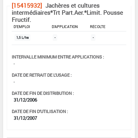
[15415932]
Jachères et cultures
intermédiaires*Trt Part.Aer.*Limit. Pousse
Fructif.
DOSE MAX
NOMBRE MAX
DÉLAIS AVANT
D'EMPLOI
D'APPLICATION
RÉCOLTE
1,5 L/ha
-
-
INTERVALLE MINIMUM ENTRE APPLICATIONS :
-
DATE DE RETRAIT DE L'USAGE :
-
DATE DE FIN DE DISTRIBUTION :
31/12/2006
DATE DE FIN D'UTILISATION :
31/12/2007