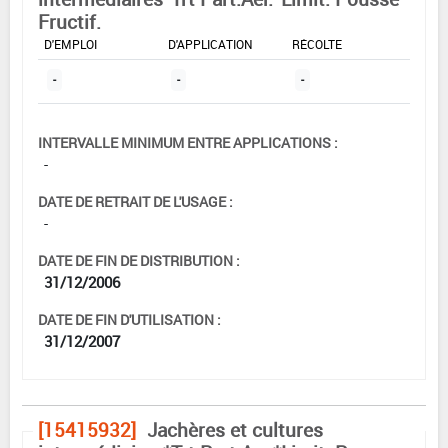
Fructif.
DOSE MAX
NOMBRE MAX
DÉLAIS AVANT
D'EMPLOI
D'APPLICATION
RÉCOLTE
-
-
-
INTERVALLE MINIMUM ENTRE APPLICATIONS :
-
DATE DE RETRAIT DE L'USAGE :
-
DATE DE FIN DE DISTRIBUTION :
31/12/2006
DATE DE FIN D'UTILISATION :
31/12/2007
[15415932]
Jachères et cultures