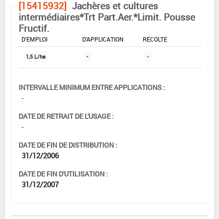
[15415932]
Jachères et cultures
intermédiaires*Trt Part.Aer.*Limit. Pousse
Fructif.
DOSE MAX
NOMBRE MAX
DÉLAIS AVANT
D'EMPLOI
D'APPLICATION
RÉCOLTE
1,5 L/ha
-
-
INTERVALLE MINIMUM ENTRE APPLICATIONS :
-
DATE DE RETRAIT DE L'USAGE :
-
DATE DE FIN DE DISTRIBUTION :
31/12/2006
DATE DE FIN D'UTILISATION :
31/12/2007