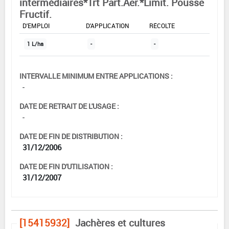
intermédiaires*Trt Part.Aer.*Limit. Pousse
Fructif.
DOSE MAX
NOMBRE MAX
DÉLAIS AVANT
D'EMPLOI
D'APPLICATION
RÉCOLTE
1 L/ha
-
-
INTERVALLE MINIMUM ENTRE APPLICATIONS :
-
DATE DE RETRAIT DE L'USAGE :
-
DATE DE FIN DE DISTRIBUTION :
31/12/2006
DATE DE FIN D'UTILISATION :
31/12/2007
[15415932]
Jachères et cultures