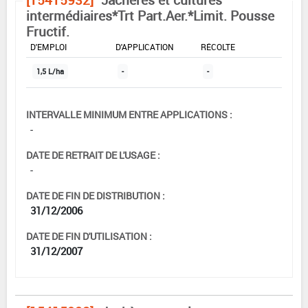
intermédiaires*Trt Part.Aer.*Limit. Pousse
Fructif.
DOSE MAX
NOMBRE MAX
DÉLAIS AVANT
D'EMPLOI
D'APPLICATION
RÉCOLTE
1,5 L/ha
-
-
INTERVALLE MINIMUM ENTRE APPLICATIONS :
-
DATE DE RETRAIT DE L'USAGE :
-
DATE DE FIN DE DISTRIBUTION :
31/12/2006
DATE DE FIN D'UTILISATION :
31/12/2007