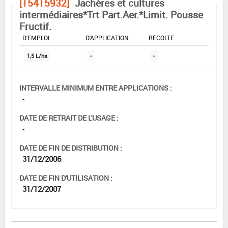
[15415932]
Jachères et cultures
intermédiaires*Trt Part.Aer.*Limit. Pousse
Fructif.
DOSE MAX
NOMBRE MAX
DÉLAIS AVANT
D'EMPLOI
D'APPLICATION
RÉCOLTE
1,5 L/ha
-
-
INTERVALLE MINIMUM ENTRE APPLICATIONS :
-
DATE DE RETRAIT DE L'USAGE :
-
DATE DE FIN DE DISTRIBUTION :
31/12/2006
DATE DE FIN D'UTILISATION :
31/12/2007