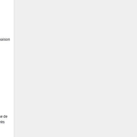
inaison
se de
rès