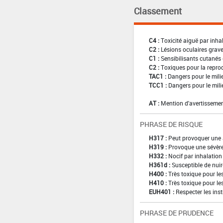
Classement
C4 :
Toxicité aiguë par inha
C2 :
Lésions oculaires graves
C1 :
Sensibilisants cutanés 
C2 :
Toxiques pour la reprod
TAC1 :
Dangers pour le mili
TCC1 :
Dangers pour le mili
AT :
Mention d'avertissemen
PHRASE DE RISQUE
H317 :
Peut provoquer une 
H319 :
Provoque une sévère 
H332 :
Nocif par inhalation
H361d :
Susceptible de nuir
H400 :
Très toxique pour l
H410 :
Très toxique pour le
EUH401 :
Respecter les inst
PHRASE DE PRUDENCE