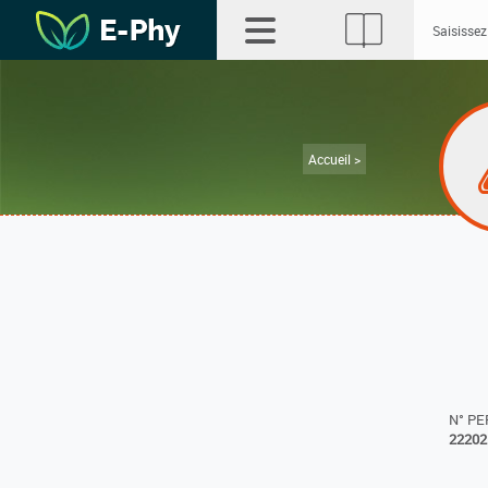
Accueil >
N° P
22202