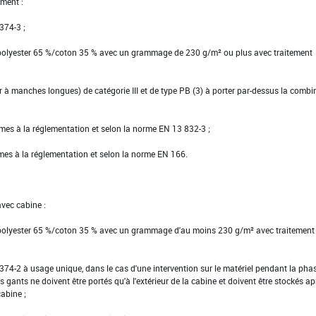
ment :
 374-3 ;
 polyester 65 %/coton 35 % avec un grammage de 230 g/m² ou plus avec traitement
ier à manches longues) de catégorie III et de type PB (3) à porter par-dessus la comb
rmes à la réglementation et selon la norme EN 13 832-3 ;
rmes à la réglementation et selon la norme EN 166.
avec cabine :
 polyester 65 %/coton 35 % avec un grammage d'au moins 230 g/m² avec traitement
EN 374-2 à usage unique, dans le cas d'une intervention sur le matériel pendant la pha
s gants ne doivent être portés qu'à l'extérieur de la cabine et doivent être stockés ap
cabine ;