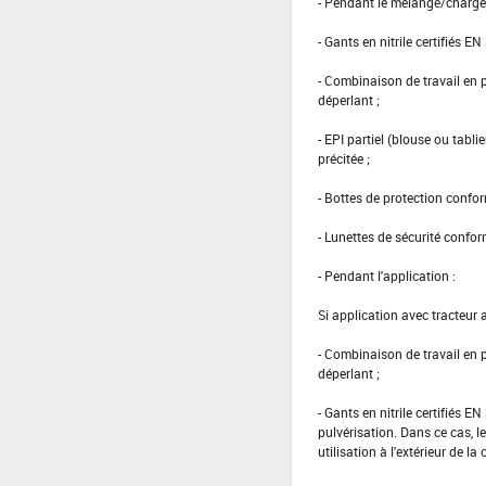
- Pendant le mélange/charge
- Gants en nitrile certifiés EN
- Combinaison de travail en
déperlant ;
- EPI partiel (blouse ou tabl
précitée ;
- Bottes de protection confo
- Lunettes de sécurité confo
- Pendant l'application :
Si application avec tracteur 
- Combinaison de travail en
déperlant ;
- Gants en nitrile certifiés 
pulvérisation. Dans ce cas, le
utilisation à l'extérieur de la 