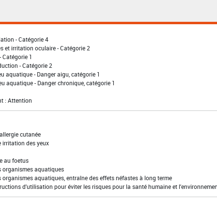
lation - Catégorie 4
 et irritation oculaire - Catégorie 2
- Catégorie 1
uction - Catégorie 2
eu aquatique - Danger aigu, catégorie 1
eu aquatique - Danger chronique, catégorie 1
t : Attention
allergie cutanée
irritation des yeux
e au foetus
es organismes aquatiques
s organismes aquatiques, entraîne des effets néfastes à long terme
ructions d'utilisation pour éviter les risques pour la santé humaine et l'environneme