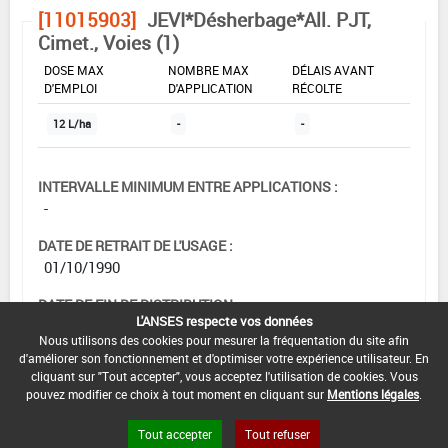
[11015903]
JEVI*Désherbage*All. PJT,
Cimet., Voies (1)
DOSE MAX
NOMBRE MAX
DÉLAIS AVANT
D'EMPLOI
D'APPLICATION
RÉCOLTE
12 L/ha
-
-
INTERVALLE MINIMUM ENTRE APPLICATIONS :
-
DATE DE RETRAIT DE L'USAGE :
01/10/1990
DATE DE FIN DE DISTRIBUTION :
L'ANSES respecte vos données
-
Nous utilisons des cookies pour mesurer la fréquentation du site afin
d'améliorer son fonctionnement et d'optimiser votre expérience utilisateur. En
DATE DE FIN D'UTILISATION :
cliquant sur "Tout accepter", vous acceptez l'utilisation de cookies. Vous
-
pouvez modifier ce choix à tout moment en cliquant sur
Mentions légales
.
Tout accepter
Tout refuser