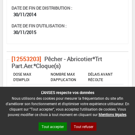
DATE DE FIN DE DISTRIBUTION :
30/11/2014
DATE DE FIN D'UTILISATION :
30/11/2015
[12553203]
Pêcher - Abricotier*Trt
Part.Aer.*Cloque(s)
DOSE MAX
NOMBRE MAX
DÉLAIS AVANT
D'EMPLOI
D'APPLICATION
RÉCOLTE
1 kg/hL
-
-
L'ANSES respecte vos données
Nous utilisons des cookies pour mesurer la fréquentation du site afin
d'améliorer son fonctionnement et d'optimiser votre expérience utilisateur. En
INTERVALLE MINIMUM ENTRE APPLICATIONS :
cliquant sur "Tout accepter", vous acceptez l'utilisation de cookies. Vous
pouvez modifier ce choix à tout moment en cliquant sur
Mentions légales
.
-
DATE DE RETRAIT DE L'USAGE :
Tout accepter
Tout refuser
17/10/2014