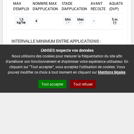
MAX
NOMBRE MAX
STADE
AVANT
AQUATIQUE
D'EMPLOI
D'APPLICATION
D'APPLICATION
RÉCOLTE
(DVP)
1,5
Min
Max
5 m
4
-
kg/ha
: -
: -
(-)
INTERVALLE MINIMUM ENTRE APPLICATIONS :
21 Jour(s)
L'ANSES respecte vos données
Nous utilisons des cookies pour mesurer la fréquentation du site afin
DISTANCE DE SÉCURITÉ RIVERAIN ET PERSONNES
d'améliorer son fonctionnement et d'optimiser votre expérience utilisateur. En
PRÉSENTES :
cliquant sur "Tout accepter", vous acceptez l'utilisation de cookies. Vous
Se référer à la catégorie « RIVERAINS » dans la
pouvez modifier ce choix à tout moment en cliquant sur
Mentions légales
.
rubrique « conditions d'emploi générales » ci-dessus.
En l'absence de distance de sécurité riverains fixée
Tout accepter
Tout refuser
dans l'AMM, l'arrêté du 4 mai 2017 relatif à la mise sur
le marché et à l'utilisation des produits
phytopharmaceutiques et de leurs adjuvants visés à
l'article L. 253-1 du code rural et de la pêche maritime
s'applique.
CONDITIONS :