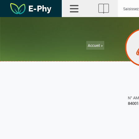
Accueil >
N° A
84001