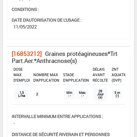
CONDITIONS :
DATE D'AUTORISATION DE L'USAGE :
11/05/2022
[16853212]
Graines protéagineuses*Trt
Part.Aer.*Anthracnose(s)
DOSE
DÉLAIS
ZNT
MAX
NOMBRE MAX
STADE
AVANT
AQUATIQUE
D'EMPLOI
D'APPLICATION
D'APPLICATION
RÉCOLTE
(DVP)
28
1,5
Min
Max
5 m
2
Jour
L/ha
: -
: -
(-)
(s)
INTERVALLE MINIMUM ENTRE APPLICATIONS :
-
DISTANCE DE SÉCURITÉ RIVERAIN ET PERSONNES