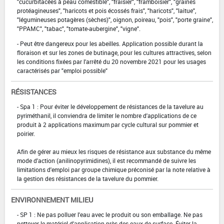
"cucurbitacées à peau comestible", "fraisier", "framboisier", "graines
protéagineuses", "haricots et pois écossés frais", "haricots", "laitue",
"légumineuses potagères (sèches)", oignon, poireau, "pois", "porte graine",
"PPAMC", "tabac", "tomate-aubergine", "vigne".
- Peut être dangereux pour les abeilles. Application possible durant la
floraison et sur les zones de butinage, pour les cultures attractives, selon
les conditions fixées par l'arrêté du 20 novembre 2021 pour les usages
caractérisés par "emploi possible"
RÉSISTANCES
- Spa 1 : Pour éviter le développement de résistances de la tavelure au
pyriméthanil, il conviendra de limiter le nombre d'applications de ce
produit à 2 applications maximum par cycle cultural sur pommier et
poirier.
Afin de gérer au mieux les risques de résistance aux substance du même
mode d'action (anilinopyrimidines), il est recommandé de suivre les
limitations d'emploi par groupe chimique préconisé par la note relative à
la gestion des résistances de la tavelure du pommier.
ENVIRONNEMENT MILIEU
- SP 1 : Ne pas polluer l'eau avec le produit ou son emballage. Ne pas
nettoyer le matériel d'application près des eaux de surface. Éviter la