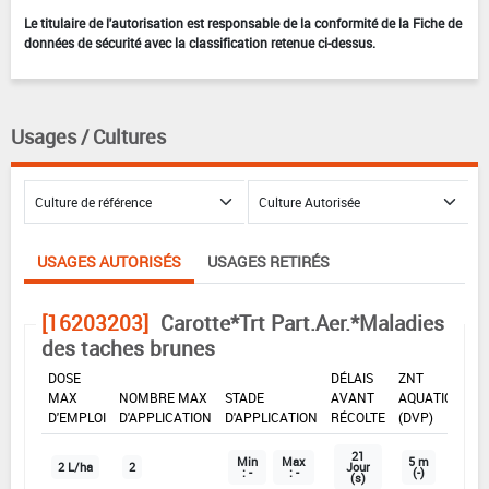
Le titulaire de l'autorisation est responsable de la conformité de la Fiche de
données de sécurité avec la classification retenue ci-dessus.
Usages / Cultures
USAGES AUTORISÉS
USAGES RETIRÉS
[16203203]
Carotte*Trt Part.Aer.*Maladies
des taches brunes
DOSE
DÉLAIS
ZNT
MAX
NOMBRE MAX
STADE
AVANT
AQUATIQUE
D'EMPLOI
D'APPLICATION
D'APPLICATION
RÉCOLTE
(DVP)
21
Min
Max
5 m
2 L/ha
2
Jour
: -
: -
(-)
(s)