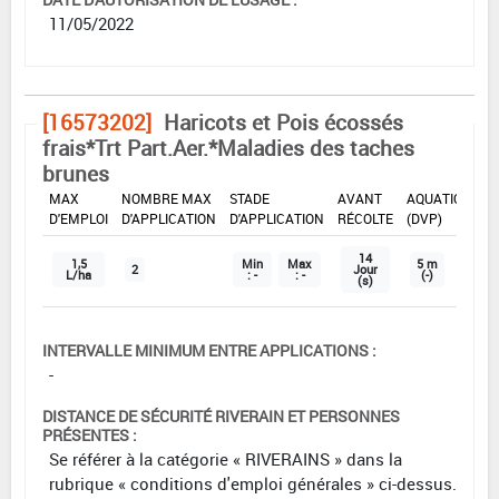
11/05/2022
[16573202]
Haricots et Pois écossés
frais*Trt Part.Aer.*Maladies des taches
brunes
DOSE
DÉLAIS
ZNT
MAX
NOMBRE MAX
STADE
AVANT
AQUATIQUE
D'EMPLOI
D'APPLICATION
D'APPLICATION
RÉCOLTE
(DVP)
14
1,5
Min
Max
5 m
2
Jour
L/ha
: -
: -
(-)
(s)
INTERVALLE MINIMUM ENTRE APPLICATIONS :
-
DISTANCE DE SÉCURITÉ RIVERAIN ET PERSONNES
PRÉSENTES :
Se référer à la catégorie « RIVERAINS » dans la
rubrique « conditions d'emploi générales » ci-dessus.