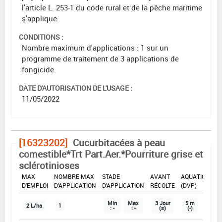
l'article L. 253-1 du code rural et de la pêche maritime
s'applique.
CONDITIONS :
Nombre maximum d'applications : 1 sur un
programme de traitement de 3 applications de
fongicide.
DATE D'AUTORISATION DE L'USAGE :
11/05/2022
[16323202]
Cucurbitacées à peau
comestible*Trt Part.Aer.*Pourriture grise et
sclérotinioses
DOSE
DÉLAIS
ZNT
MAX
NOMBRE MAX
STADE
AVANT
AQUATIQUE
D'EMPLOI
D'APPLICATION
D'APPLICATION
RÉCOLTE
(DVP)
Min
Max
3 Jour
5 m
2 L/ha
1
: -
: -
(s)
(-)