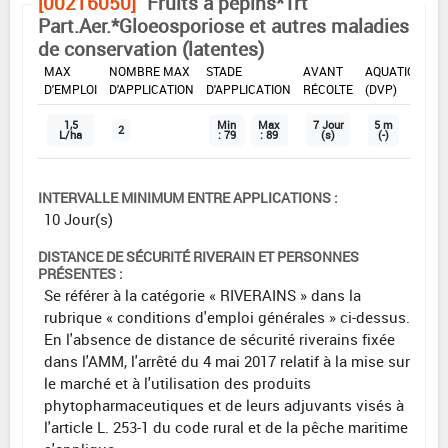
[00216050]
Fruits à pépins*Trt
Part.Aer.*Gloeosporiose et autres maladies
de conservation (latentes)
DOSE
DÉLAIS
ZNT
MAX
NOMBRE MAX
STADE
AVANT
AQUATIQUE
D'EMPLOI
D'APPLICATION
D'APPLICATION
RÉCOLTE
(DVP)
1,5
Min
Max
7 Jour
5 m
2
L/ha
: 79
: 89
(s)
(-)
INTERVALLE MINIMUM ENTRE APPLICATIONS :
10 Jour(s)
DISTANCE DE SÉCURITÉ RIVERAIN ET PERSONNES
PRÉSENTES :
Se référer à la catégorie « RIVERAINS » dans la
rubrique « conditions d'emploi générales » ci-dessus.
En l'absence de distance de sécurité riverains fixée
dans l'AMM, l'arrêté du 4 mai 2017 relatif à la mise sur
le marché et à l'utilisation des produits
phytopharmaceutiques et de leurs adjuvants visés à
l'article L. 253-1 du code rural et de la pêche maritime