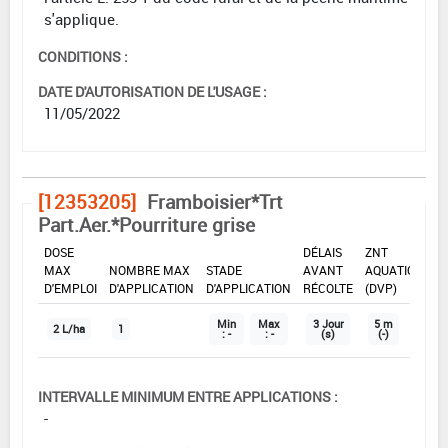
s'applique.
CONDITIONS :
DATE D'AUTORISATION DE L'USAGE :
11/05/2022
[12353205]
Framboisier*Trt
Part.Aer.*Pourriture grise
DOSE
DÉLAIS
ZNT
MAX
NOMBRE MAX
STADE
AVANT
AQUATIQUE
D'EMPLOI
D'APPLICATION
D'APPLICATION
RÉCOLTE
(DVP)
Min
Max
3 Jour
5 m
2 L/ha
1
: -
: -
(s)
(-)
INTERVALLE MINIMUM ENTRE APPLICATIONS :
-