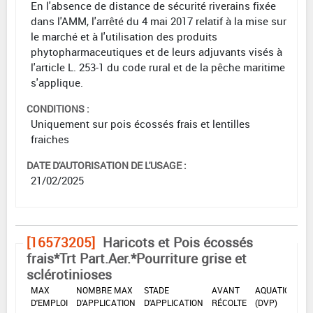
En l'absence de distance de sécurité riverains fixée
dans l'AMM, l'arrêté du 4 mai 2017 relatif à la mise sur
le marché et à l'utilisation des produits
phytopharmaceutiques et de leurs adjuvants visés à
l'article L. 253-1 du code rural et de la pêche maritime
s'applique.
CONDITIONS :
Uniquement sur pois écossés frais et lentilles
fraiches
DATE D'AUTORISATION DE L'USAGE :
21/02/2025
[16573205]
Haricots et Pois écossés
frais*Trt Part.Aer.*Pourriture grise et
sclérotinioses
DOSE
DÉLAIS
ZNT
MAX
NOMBRE MAX
STADE
AVANT
AQUATIQUE
D'EMPLOI
D'APPLICATION
D'APPLICATION
RÉCOLTE
(DVP)