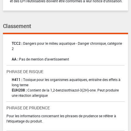
et des EPI réutilisables doivent être conformes à leur notice d'utilisation.
Classement
TCC2 :
Dangers pour le milieu aquatique - Danger chronique, catégorie
2
AA :
Pas de mention d'avertissement
PHRASE DE RISQUE
H411 :
Toxique pour les organismes aquatiques, entraîne des effets à
long terme
EUH208 :
Contient de la 1,2-benzisothiazol-3(2H)-one. Peut produire
une réaction allergique
PHRASE DE PRUDENCE
Pour les informations concernant les phrases de prudence se référer à
l'étiquetage du produit.