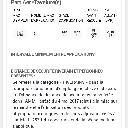
Part.Aer.*Tavelure(s)
DOSE
DÉLAIS
ZNT
MAX
NOMBRE MAX
STADE
AVANT
AQUATIQUE
D'EMPLOI
D'APPLICATION
D'APPLICATION
RÉCOLTE
(DVP)
56
0,05
Min
Max
20 m
2
Jour
L/hL
: -
: -
(-)
(s)
INTERVALLE MINIMUM ENTRE APPLICATIONS :
-
DISTANCE DE SÉCURITÉ RIVERAIN ET PERSONNES
PRÉSENTES :
Se référer à la catégorie « RIVERAINS » dans la
rubrique « conditions d'emploi générales » ci-dessus.
En l'absence de distance de sécurité riverains fixée
dans l'AMM, l'arrêté du 4 mai 2017 relatif à la mise sur
le marché et à l'utilisation des produits
phytopharmaceutiques et de leurs adjuvants visés à
l'article L. 253-1 du code rural et de la pêche maritime
s'applique.