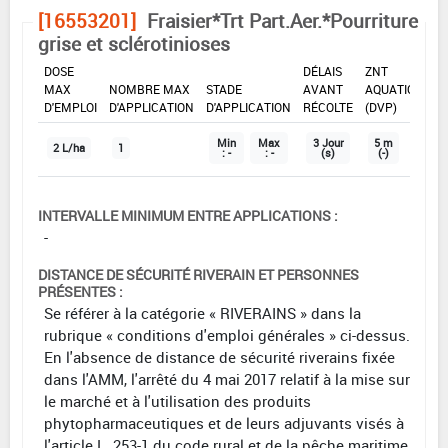
[16553201]
Fraisier*Trt Part.Aer.*Pourriture
grise et sclérotinioses
DOSE
DÉLAIS
ZNT
MAX
NOMBRE MAX
STADE
AVANT
AQUATIQUE
D'EMPLOI
D'APPLICATION
D'APPLICATION
RÉCOLTE
(DVP)
Min
Max
3 Jour
5 m
2 L/ha
1
: -
: -
(s)
(-)
INTERVALLE MINIMUM ENTRE APPLICATIONS :
-
DISTANCE DE SÉCURITÉ RIVERAIN ET PERSONNES
PRÉSENTES :
Se référer à la catégorie « RIVERAINS » dans la
rubrique « conditions d'emploi générales » ci-dessus.
En l'absence de distance de sécurité riverains fixée
dans l'AMM, l'arrêté du 4 mai 2017 relatif à la mise sur
le marché et à l'utilisation des produits
phytopharmaceutiques et de leurs adjuvants visés à
l'article L. 253-1 du code rural et de la pêche maritime