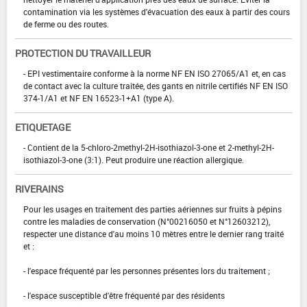
contamination via les systèmes d'évacuation des eaux à partir des cours
de ferme ou des routes.
PROTECTION DU TRAVAILLEUR
- EPI vestimentaire conforme à la norme NF EN ISO 27065/A1 et, en cas
de contact avec la culture traitée, des gants en nitrile certifiés NF EN ISO
374-1/A1 et NF EN 16523-1+A1 (type A).
ETIQUETAGE
- Contient de la 5-chloro-2methyl-2H-isothiazol-3-one et 2-methyl-2H-
isothiazol-3-one (3:1). Peut produire une réaction allergique.
RIVERAINS
Pour les usages en traitement des parties aériennes sur fruits à pépins
contre les maladies de conservation (N°00216050 et N°12603212),
respecter une distance d'au moins 10 mètres entre le dernier rang traité
et :
- l'espace fréquenté par les personnes présentes lors du traitement ;
- l'espace susceptible d'être fréquenté par des résidents