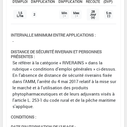
D'EMPLOI
D'APPLICATION
D'APPLICATION
RÉCOLTE
(DVP)
28
1,5
Min
Max
5 m
2
Jour
L/ha
: -
: -
(-)
(s)
INTERVALLE MINIMUM ENTRE APPLICATIONS :
-
DISTANCE DE SÉCURITÉ RIVERAIN ET PERSONNES
PRÉSENTES :
Se référer à la catégorie « RIVERAINS » dans la
rubrique « conditions d'emploi générales » ci-dessus.
En l'absence de distance de sécurité riverains fixée
dans l'AMM, l'arrêté du 4 mai 2017 relatif à la mise sur
le marché et à l'utilisation des produits
phytopharmaceutiques et de leurs adjuvants visés à
l'article L. 253-1 du code rural et de la pêche maritime
s'applique.
CONDITIONS :
DATE D'AUTORISATION DE L'USAGE :