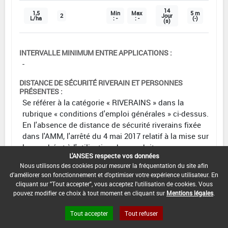
14
1,5
Min
Max
5 m
2
Jour
L/ha
: -
: -
(-)
(s)
INTERVALLE MINIMUM ENTRE APPLICATIONS :
-
DISTANCE DE SÉCURITÉ RIVERAIN ET PERSONNES
PRÉSENTES :
Se référer à la catégorie « RIVERAINS » dans la
rubrique « conditions d'emploi générales » ci-dessus.
En l'absence de distance de sécurité riverains fixée
dans l'AMM, l'arrêté du 4 mai 2017 relatif à la mise sur
le marché et à l'utilisation des produits
L'ANSES respecte vos données
phytopharmaceutiques et de leurs adjuvants visés à
Nous utilisons des cookies pour mesurer la fréquentation du site afin
l'article L. 253-1 du code rural et de la pêche maritime
d'améliorer son fonctionnement et d'optimiser votre expérience utilisateur. En
s'applique.
cliquant sur "Tout accepter", vous acceptez l'utilisation de cookies. Vous
pouvez modifier ce choix à tout moment en cliquant sur
Mentions légales
.
CONDITIONS :
Uniquement sur pois écossés frais et lentilles
Tout accepter
Tout refuser
fraiches