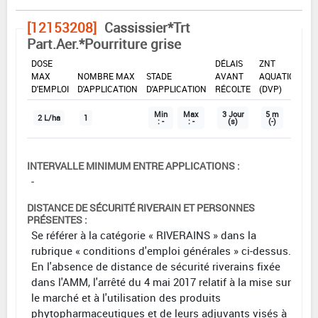
[12153208]
Cassissier*Trt
Part.Aer.*Pourriture grise
DOSE
DÉLAIS
ZNT
MAX
NOMBRE MAX
STADE
AVANT
AQUATIQUE
D'EMPLOI
D'APPLICATION
D'APPLICATION
RÉCOLTE
(DVP)
Min
Max
3 Jour
5 m
2 L/ha
1
: -
: -
(s)
(-)
INTERVALLE MINIMUM ENTRE APPLICATIONS :
-
DISTANCE DE SÉCURITÉ RIVERAIN ET PERSONNES
PRÉSENTES :
Se référer à la catégorie « RIVERAINS » dans la
rubrique « conditions d'emploi générales » ci-dessus.
En l'absence de distance de sécurité riverains fixée
dans l'AMM, l'arrêté du 4 mai 2017 relatif à la mise sur
le marché et à l'utilisation des produits
phytopharmaceutiques et de leurs adjuvants visés à