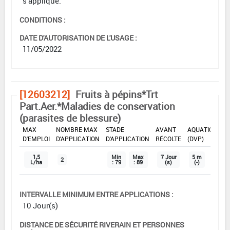
s'applique.
CONDITIONS :
DATE D'AUTORISATION DE L'USAGE :
11/05/2022
[12603212]
Fruits à pépins*Trt
Part.Aer.*Maladies de conservation
(parasites de blessure)
DOSE
DÉLAIS
ZNT
MAX
NOMBRE MAX
STADE
AVANT
AQUATIQUE
D'EMPLOI
D'APPLICATION
D'APPLICATION
RÉCOLTE
(DVP)
1,5
Min
Max
7 Jour
5 m
2
L/ha
: 79
: 89
(s)
(-)
INTERVALLE MINIMUM ENTRE APPLICATIONS :
10 Jour(s)
DISTANCE DE SÉCURITÉ RIVERAIN ET PERSONNES