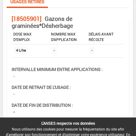
USAGES RETIRÉS
[18505901]
Gazons de
graminées*Désherbage
DOSE MAX
NOMBRE MAX
DÉLAIS AVANT
D'EMPLOI
D'APPLICATION
RÉCOLTE
4 L/ha
-
-
INTERVALLE MINIMUM ENTRE APPLICATIONS :
-
DATE DE RETRAIT DE L'USAGE :
-
DATE DE FIN DE DISTRIBUTION :
-
DATE DE FIN D'UTILISATION :
L'ANSES respecte vos données
-
Nous utilisons des cookies pour mesurer la fréquentation du site afin
d'améliorer son fonctionnement et d'optimiser votre expérience utilisateur. En