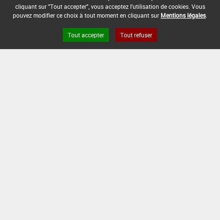
cliquant sur "Tout accepter", vous acceptez l'utilisation de cookies. Vous
pouvez modifier ce choix à tout moment en cliquant sur
Mentions légales
.
Tout accepter
Tout refuser
Version du produit : v 2.0
FAQ et Contact
Open Data
Mentions légales
Site ANSES
Dphy
2.1.4