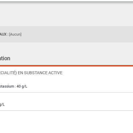
UX :
[Aucun]
tion
CIALITÉ) EN SUBSTANCE ACTIVE
otassium : 40 g/L
g/L