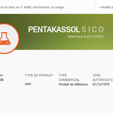
PENTAKASSOL
S I C O
Mise à jour le 23/12/2025
MM
TYPE DE PRODUIT
TYPE
1ÈRE
38
:
COMMERCIAL :
AUTORISATIO
PPP
Produit de référence
01/12/1975