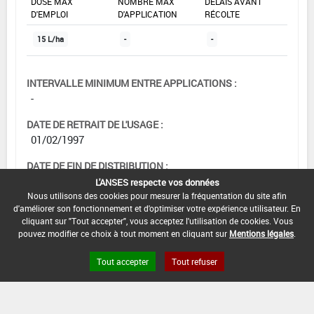
DOSE MAX
NOMBRE MAX
DÉLAIS AVANT
D'EMPLOI
D'APPLICATION
RÉCOLTE
15 L/ha
-
-
INTERVALLE MINIMUM ENTRE APPLICATIONS :
-
DATE DE RETRAIT DE L'USAGE :
01/02/1997
DATE DE FIN DE DISTRIBUTION :
-
L'ANSES respecte vos données
Nous utilisons des cookies pour mesurer la fréquentation du site afin
DATE DE FIN D'UTILISATION :
d'améliorer son fonctionnement et d'optimiser votre expérience utilisateur. En
-
cliquant sur "Tout accepter", vous acceptez l'utilisation de cookies. Vous
pouvez modifier ce choix à tout moment en cliquant sur
Mentions légales
.
Tout accepter
Tout refuser