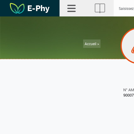
Accueil >
N° A
90007