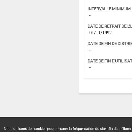
INTERVALLE MINIMUM 
-
DATE DE RETRAIT DE L'
01/11/1992
DATE DE FIN DE DISTRI
-
DATE DE FIN D'UTILISAT
-
Nous utilisons des cookies pour mesurer la fréquentation du site afin d'améliorer 
Version du produit : v 2.0