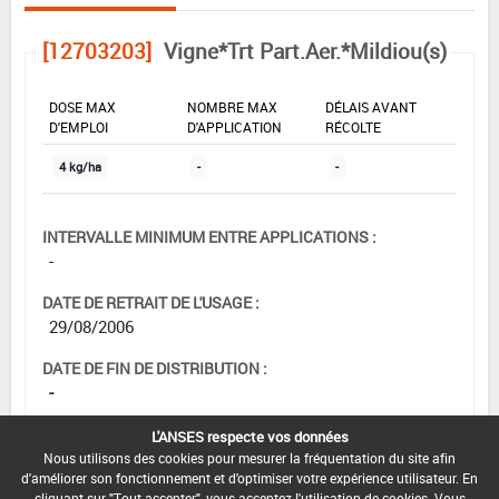
[12703203]
Vigne*Trt Part.Aer.*Mildiou(s)
DOSE MAX
NOMBRE MAX
DÉLAIS AVANT
D'EMPLOI
D'APPLICATION
RÉCOLTE
4 kg/ha
-
-
INTERVALLE MINIMUM ENTRE APPLICATIONS :
-
DATE DE RETRAIT DE L'USAGE :
29/08/2006
DATE DE FIN DE DISTRIBUTION :
-
DATE DE FIN D'UTILISATION :
L'ANSES respecte vos données
31/12/2006
Nous utilisons des cookies pour mesurer la fréquentation du site afin
d'améliorer son fonctionnement et d'optimiser votre expérience utilisateur. En
cliquant sur "Tout accepter", vous acceptez l'utilisation de cookies. Vous