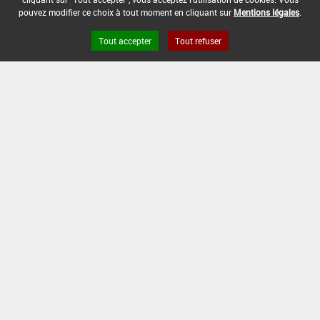
pouvez modifier ce choix à tout moment en cliquant sur
Mentions légales
.
Tout accepter
Tout refuser
Version du produit : v 2.0
FAQ et Contact
Open Data
Mentions légales
Site ANSES
Dphy
2.1.4