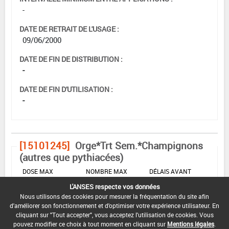
-
DATE DE RETRAIT DE L'USAGE :
09/06/2000
DATE DE FIN DE DISTRIBUTION :
-
DATE DE FIN D'UTILISATION :
-
[15101245]
Orge*Trt Sem.*Champignons
(autres que pythiacées)
DOSE MAX
NOMBRE MAX
DÉLAIS AVANT
D'EMPLOI
D'APPLICATION
RÉCOLTE
L'ANSES respecte vos données
Nous utilisons des cookies pour mesurer la fréquentation du site afin
0,45 L/q
-
-
d'améliorer son fonctionnement et d'optimiser votre expérience utilisateur. En
cliquant sur "Tout accepter", vous acceptez l'utilisation de cookies. Vous
pouvez modifier ce choix à tout moment en cliquant sur
Mentions légales
.