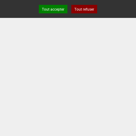
INTERVALLE MINIMUM ENTRE APPLICATIONS :
-
Tout accepter
Tout refuser
DATE DE RETRAIT DE L'USAGE :
09/06/2000
DATE DE FIN DE DISTRIBUTION :
-
DATE DE FIN D'UTILISATION :
-