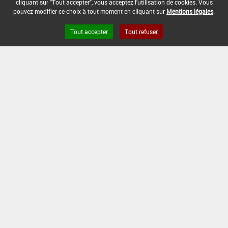
cliquant sur "Tout accepter", vous acceptez l'utilisation de cookies. Vous
maximale autorisée
pouvez modifier ce choix à tout moment en cliquant sur
Mentions légales
.
DATE D'AUTORISATION DE L'USAGE :
Tout accepter
Tout refuser
29/03/2013
Version du produit : v 15.0