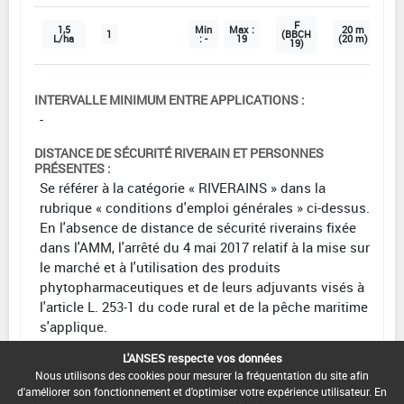
F
1,5
Min
Max :
20 m
1
(BBCH
L/ha
: -
19
(20 m)
19)
INTERVALLE MINIMUM ENTRE APPLICATIONS :
-
DISTANCE DE SÉCURITÉ RIVERAIN ET PERSONNES
PRÉSENTES :
Se référer à la catégorie « RIVERAINS » dans la
rubrique « conditions d'emploi générales » ci-dessus.
En l'absence de distance de sécurité riverains fixée
dans l'AMM, l'arrêté du 4 mai 2017 relatif à la mise sur
le marché et à l'utilisation des produits
phytopharmaceutiques et de leurs adjuvants visés à
l'article L. 253-1 du code rural et de la pêche maritime
s'applique.
L'ANSES respecte vos données
CONDITIONS :
Nous utilisons des cookies pour mesurer la fréquentation du site afin
Maïs:
d'améliorer son fonctionnement et d'optimiser votre expérience utilisateur. En
Fractionnement possible sans dépasser la dose