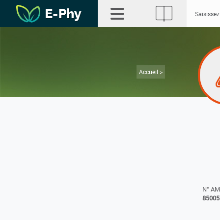
Accueil >
N° A
85005