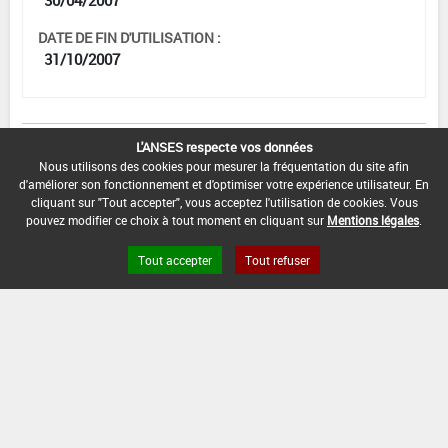
DATE DE FIN D'UTILISATION :
31/10/2007
[15105915]
Seigle*Désherbage
L'ANSES respecte vos données
Nous utilisons des cookies pour mesurer la fréquentation du site afin
d'améliorer son fonctionnement et d'optimiser votre expérience utilisateur. En
DOSE MAX
NOMBRE MAX
DÉLAIS AVANT
cliquant sur "Tout accepter", vous acceptez l'utilisation de cookies. Vous
D'EMPLOI
D'APPLICATION
RÉCOLTE
pouvez modifier ce choix à tout moment en cliquant sur
Mentions légales
.
1,5 L/ha
-
-
Tout accepter
Tout refuser
INTERVALLE MINIMUM ENTRE APPLICATIONS :
-
DATE DE RETRAIT DE L'USAGE :
-
DATE DE FIN DE DISTRIBUTION :