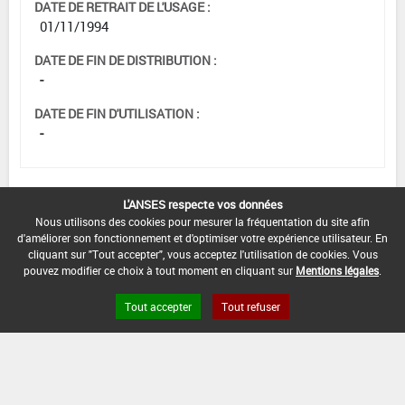
DATE DE RETRAIT DE L'USAGE :
01/11/1994
DATE DE FIN DE DISTRIBUTION :
-
DATE DE FIN D'UTILISATION :
-
L'ANSES respecte vos données
[15105915]
Seigle*Désherbage
Nous utilisons des cookies pour mesurer la fréquentation du site afin
d'améliorer son fonctionnement et d'optimiser votre expérience utilisateur. En
cliquant sur "Tout accepter", vous acceptez l'utilisation de cookies. Vous
DOSE MAX
NOMBRE MAX
DÉLAIS AVANT
pouvez modifier ce choix à tout moment en cliquant sur
Mentions légales
.
D'EMPLOI
D'APPLICATION
RÉCOLTE
Tout accepter
Tout refuser
4,5 L/ha
-
-
INTERVALLE MINIMUM ENTRE APPLICATIONS :
-