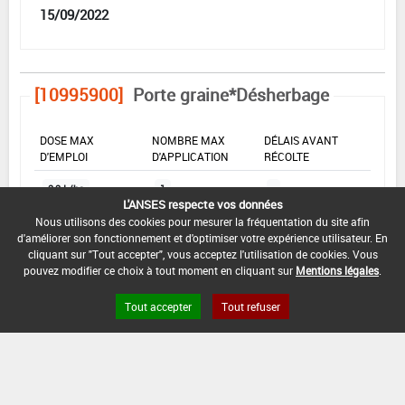
15/09/2022
[10995900]
Porte graine*Désherbage
DOSE MAX
NOMBRE MAX
DÉLAIS AVANT
D'EMPLOI
D'APPLICATION
RÉCOLTE
2,2 L/ha
1
-
L'ANSES respecte vos données
Nous utilisons des cookies pour mesurer la fréquentation du site afin
d'améliorer son fonctionnement et d'optimiser votre expérience utilisateur. En
INTERVALLE MINIMUM ENTRE APPLICATIONS :
cliquant sur "Tout accepter", vous acceptez l'utilisation de cookies. Vous
-
pouvez modifier ce choix à tout moment en cliquant sur
Mentions légales
.
DATE DE RETRAIT DE L'USAGE :
Tout accepter
Tout refuser
15/09/2021
DATE DE FIN DE DISTRIBUTION :
15/09/2022