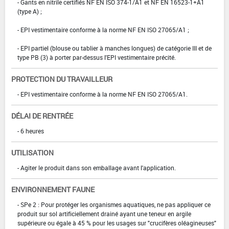
- Gants en nitrile certifiés NF EN ISO 374-1/A1 et NF EN 16523-1+A1
(type A) ;
- EPI vestimentaire conforme à la norme NF EN ISO 27065/A1 ;
- EPI partiel (blouse ou tablier à manches longues) de catégorie III et de
type PB (3) à porter par-dessus l'EPI vestimentaire précité.
PROTECTION DU TRAVAILLEUR
- EPI vestimentaire conforme à la norme NF EN ISO 27065/A1.
DÉLAI DE RENTRÉE
- 6 heures
UTILISATION
- Agiter le produit dans son emballage avant l'application.
ENVIRONNEMENT FAUNE
- SPe 2 : Pour protéger les organismes aquatiques, ne pas appliquer ce
produit sur sol artificiellement drainé ayant une teneur en argile
supérieure ou égale à 45 % pour les usages sur "crucifères oléagineuses"