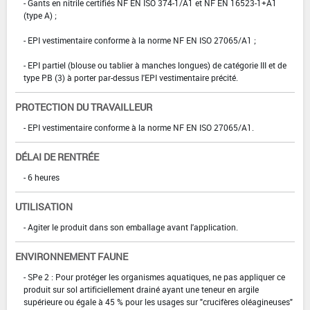
- Gants en nitrile certifiés NF EN ISO 374-1/A1 et NF EN 16523-1+A1
(type A) ;
- EPI vestimentaire conforme à la norme NF EN ISO 27065/A1 ;
- EPI partiel (blouse ou tablier à manches longues) de catégorie III et de
type PB (3) à porter par-dessus l'EPI vestimentaire précité.
PROTECTION DU TRAVAILLEUR
- EPI vestimentaire conforme à la norme NF EN ISO 27065/A1.
DÉLAI DE RENTRÉE
- 6 heures
UTILISATION
- Agiter le produit dans son emballage avant l'application.
ENVIRONNEMENT FAUNE
- SPe 2 : Pour protéger les organismes aquatiques, ne pas appliquer ce
produit sur sol artificiellement drainé ayant une teneur en argile
supérieure ou égale à 45 % pour les usages sur "crucifères oléagineuses"