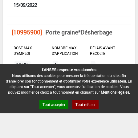
15/09/2022
[10995900]
Porte graine*Désherbage
DOSE MAX
NOMBRE MAX
DÉLAIS AVANT
D'EMPLOI
D'APPLICATION
RÉCOLTE
2,2 L/ha
1
-
L'ANSES respecte vos données
Nous utilisons des cookies pour mesurer la fréquentation du site afin
d'améliorer son fonctionnement et d'optimiser votre expérience utilisateur. En
INTERVALLE MINIMUM ENTRE APPLICATIONS :
cliquant sur "Tout accepter", vous acceptez l'utilisation de cookies. Vous
-
pouvez modifier ce choix à tout moment en cliquant sur
Mentions légales
.
DATE DE RETRAIT DE L'USAGE :
Tout accepter
Tout refuser
15/09/2021
DATE DE FIN DE DISTRIBUTION :
15/03/2022