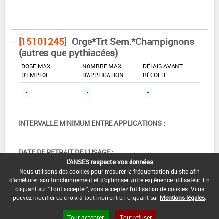
[15101245]
Orge*Trt Sem.*Champignons
(autres que pythiacées)
DOSE MAX
NOMBRE MAX
DÉLAIS AVANT
D'EMPLOI
D'APPLICATION
RÉCOLTE
-
-
-
INTERVALLE MINIMUM ENTRE APPLICATIONS :
-
DATE DE RETRAIT DE L'USAGE :
L'ANSES respecte vos données
01/11/1993
Nous utilisons des cookies pour mesurer la fréquentation du site afin
d'améliorer son fonctionnement et d'optimiser votre expérience utilisateur. En
DATE DE FIN DE DISTRIBUTION :
cliquant sur "Tout accepter", vous acceptez l'utilisation de cookies. Vous
-
pouvez modifier ce choix à tout moment en cliquant sur
Mentions légales
.
DATE DE FIN D'UTILISATION :
Tout accepter
Tout refuser