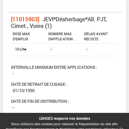
[11015903]
JEVI*Désherbage*All. PJT,
Cimet., Voies (1)
DOSE MAX
NOMBRE MAX
DÉLAIS AVANT
D'EMPLOI
D'APPLICATION
RÉCOLTE
12 L/ha
-
-
INTERVALLE MINIMUM ENTRE APPLICATIONS :
-
DATE DE RETRAIT DE L'USAGE :
01/10/1990
DATE DE FIN DE DISTRIBUTION :
-
DATE DE FIN D'UTILISATION :
L'ANSES respecte vos données
Nous utilisons des cookies pour mesurer la fréquentation du site afin
-