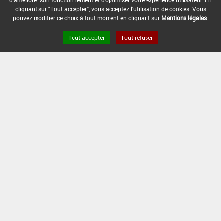
d'améliorer son fonctionnement et d'optimiser votre expérience utilisateur. En
cliquant sur "Tout accepter", vous acceptez l'utilisation de cookies. Vous
pouvez modifier ce choix à tout moment en cliquant sur
Mentions légales
.
Tout accepter
Tout refuser
Version du produit : v 2.0
FAQ et Contact
Open Data
Mentions légales
Site ANSES
Dphy
2.1.4