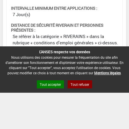
INTERVALLE MINIMUM ENTRE APPLICATIONS :
7 Jour(s)
DISTANCE DE SÉCURITÉ RIVERAIN ET PERSONNES
PRÉSENTES :
Se référer à la catégorie « RIVERAINS » dans la
rubrique « conditions d'emploi générales » ci-dessus.
En l'absence de distance de sécurité riverains fixée
L'ANSES respecte vos données
dans l'AMM, l'arrêté du 4 mai 2017 relatif à la mise sur
Nous utilisons des cookies pour mesurer la fréquentation du site afin
le marché et à l'utilisation des produits
d'améliorer son fonctionnement et d'optimiser votre expérience utilisateur. En
phytopharmaceutiques et de leurs adjuvants visés à
cliquant sur "Tout accepter", vous acceptez l'utilisation de cookies. Vous
pouvez modifier ce choix à tout moment en cliquant sur
Mentions légales
.
l'article L. 253-1 du code rural et de la pêche maritime
s'applique.
Tout accepter
Tout refuser
CONDITIONS :
Époque d'application sur les plantes en extérieur :
avril à octobre.
Application jusqu'à la limite du ruissellement.
DATE D'AUTORISATION DE L'USAGE :
10/08/2020