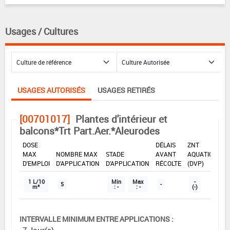
Usages / Cultures
USAGES AUTORISÉS
USAGES RETIRÉS
[00701017]
Plantes d'intérieur et
balcons*Trt Part.Aer.*Aleurodes
DOSE
DÉLAIS
ZNT
MAX
NOMBRE MAX
STADE
AVANT
AQUATIQUE
D'EMPLOI
D'APPLICATION
D'APPLICATION
RÉCOLTE
(DVP)
1 L/10
Min
Max
-
5
-
m²
: -
: -
(-)
INTERVALLE MINIMUM ENTRE APPLICATIONS :