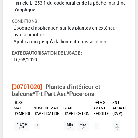
l'article L. 253-1 du code rural et de la pêche maritime
s'applique.
CONDITIONS :
Époque d'application sur les plantes en extérieur :
avril à octobre.
Application jusqu'à la limite du ruissellement.
DATE D'AUTORISATION DE L'USAGE :
10/08/2020
[00701020]
Plantes d'intérieur et
balcons*Trt Part.Aer.*Pucerons
DOSE
DÉLAIS
ZNT
MAX
NOMBRE MAX
STADE
AVANT
AQUATIQUE
D'EMPLOI
D'APPLICATION
D'APPLICATION
RÉCOLTE
(DVP)
1 L/10
Min
Max
-
5
-
m²
: -
: -
(-)