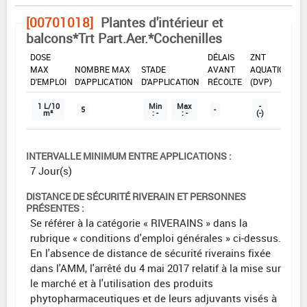
[00701018]
Plantes d'intérieur et
balcons*Trt Part.Aer.*Cochenilles
DOSE
DÉLAIS
ZNT
MAX
NOMBRE MAX
STADE
AVANT
AQUATIQUE
D'EMPLOI
D'APPLICATION
D'APPLICATION
RÉCOLTE
(DVP)
1 L/10
Min
Max
-
5
-
m²
: -
: -
(-)
INTERVALLE MINIMUM ENTRE APPLICATIONS :
7 Jour(s)
DISTANCE DE SÉCURITÉ RIVERAIN ET PERSONNES
PRÉSENTES :
Se référer à la catégorie « RIVERAINS » dans la
rubrique « conditions d'emploi générales » ci-dessus.
En l'absence de distance de sécurité riverains fixée
dans l'AMM, l'arrêté du 4 mai 2017 relatif à la mise sur
le marché et à l'utilisation des produits
phytopharmaceutiques et de leurs adjuvants visés à