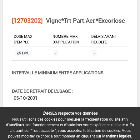
[12703202]
Vigne*Trt Part.Aer.*Excoriose
DOSE MAX
NOMBRE MAX
DÉLAIS AVANT
D'EMPLOI
D'APPLICATION
RÉCOLTE
2,5 L/hL
-
-
INTERVALLE MINIMUM ENTRE APPLICATIONS :
-
DATE DE RETRAIT DE L'USAGE :
05/10/2001
DATE DE FIN DE DISTRIBUTION :
L'ANSES respecte vos données
-
Nous utilisons des cookies pour mesurer la fréquentation du site afin
d'améliorer son fonctionnement et d'optimiser votre expérience utilisateur. En
DATE DE FIN D'UTILISATION :
cliquant sur "Tout accepter", vous acceptez l'utilisation de cookies. Vous
-
pouvez modifier ce choix à tout moment en cliquant sur
Mentions légales
.