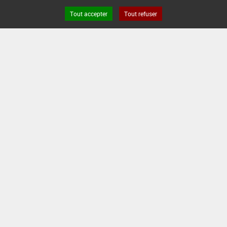
Tout accepter
Tout refuser
Version du produit : v 2.0
FAQ et Contact
Open Data
Mentions légales
Site ANSES
Dphy
2.1.4