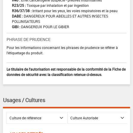
R40 :
Effet cancérogène suspecté - preuves insuffisantes
R23/25 :
Toxique par inhalation et par ingestion
R36/37/38 :
Irritant pour les yeux, les voies respiratoires et la peau
DABE :
DANGEREUX POUR ABEILLES ET AUTRES INSECTES
POLLINISATEURS
GIBI :
DANGEREUX POUR LE GIBIER
PHRASE DE PRUDENCE
Pour les informations concernant les phrases de prudence se référer à
l'étiquetage du produit.
Le titulaire de l'autorisation est responsable de la conformité de la Fiche de
données de sécurité avec la classification retenue ci-dessus.
Usages / Cultures