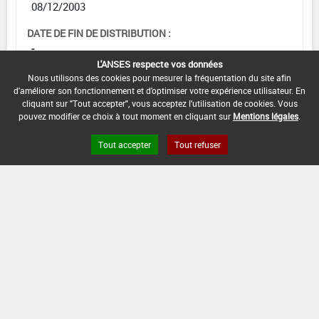
08/12/2003
DATE DE FIN DE DISTRIBUTION :
-
L'ANSES respecte vos données
DATE DE FIN D'UTILISATION :
Nous utilisons des cookies pour mesurer la fréquentation du site afin
-
d'améliorer son fonctionnement et d'optimiser votre expérience utilisateur. En
cliquant sur "Tout accepter", vous acceptez l'utilisation de cookies. Vous
pouvez modifier ce choix à tout moment en cliquant sur
Mentions légales
.
Tout accepter
Tout refuser
Version du produit : v 2.0