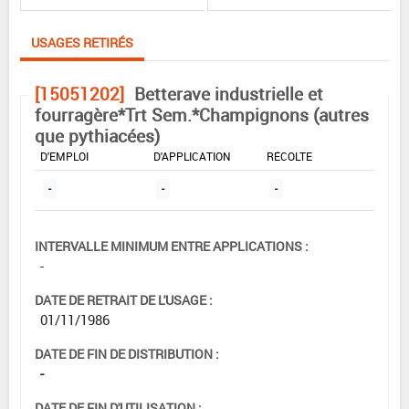
USAGES RETIRÉS
[15051202]
Betterave industrielle et
fourragère*Trt Sem.*Champignons (autres
que pythiacées)
DOSE MAX
NOMBRE MAX
DÉLAIS AVANT
D'EMPLOI
D'APPLICATION
RÉCOLTE
-
-
-
INTERVALLE MINIMUM ENTRE APPLICATIONS :
-
DATE DE RETRAIT DE L'USAGE :
01/11/1986
DATE DE FIN DE DISTRIBUTION :
-
DATE DE FIN D'UTILISATION :