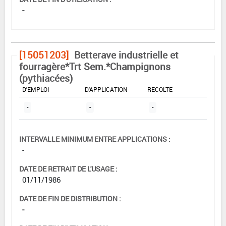
-
[15051203]
Betterave industrielle et
fourragère*Trt Sem.*Champignons
(pythiacées)
DOSE MAX
NOMBRE MAX
DÉLAIS AVANT
D'EMPLOI
D'APPLICATION
RÉCOLTE
-
-
-
INTERVALLE MINIMUM ENTRE APPLICATIONS :
-
DATE DE RETRAIT DE L'USAGE :
01/11/1986
DATE DE FIN DE DISTRIBUTION :
-