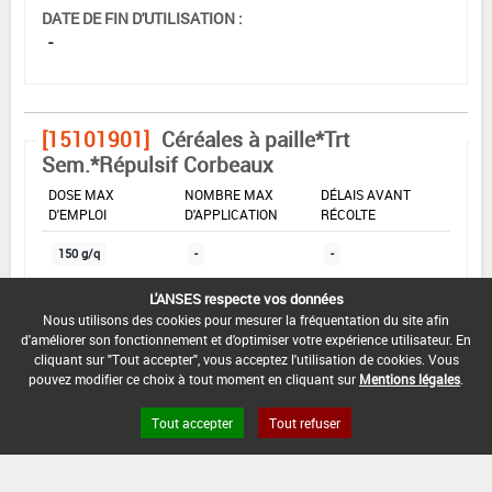
DATE DE FIN D'UTILISATION :
-
[15101901]
Céréales à paille*Trt
Sem.*Répulsif Corbeaux
DOSE MAX
NOMBRE MAX
DÉLAIS AVANT
D'EMPLOI
D'APPLICATION
RÉCOLTE
150 g/q
-
-
L'ANSES respecte vos données
Nous utilisons des cookies pour mesurer la fréquentation du site afin
INTERVALLE MINIMUM ENTRE APPLICATIONS :
d'améliorer son fonctionnement et d'optimiser votre expérience utilisateur. En
-
cliquant sur "Tout accepter", vous acceptez l'utilisation de cookies. Vous
pouvez modifier ce choix à tout moment en cliquant sur
Mentions légales
.
DATE DE RETRAIT DE L'USAGE :
01/11/1996
Tout accepter
Tout refuser
DATE DE FIN DE DISTRIBUTION :
-