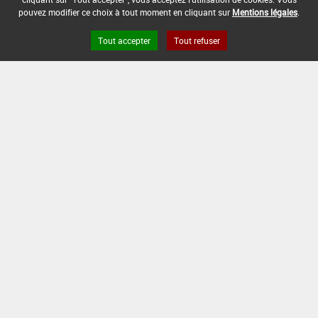
-
pouvez modifier ce choix à tout moment en cliquant sur
Mentions légales
.
DATE DE FIN D'UTILISATION :
Tout accepter
Tout refuser
-
Version du produit : v 2.0