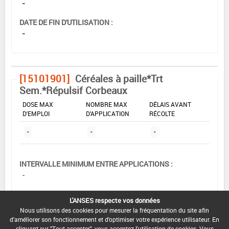
-
DATE DE FIN D'UTILISATION :
-
[15101901]
Céréales à paille*Trt
Sem.*Répulsif Corbeaux
DOSE MAX
NOMBRE MAX
DÉLAIS AVANT
D'EMPLOI
D'APPLICATION
RÉCOLTE
-
-
-
INTERVALLE MINIMUM ENTRE APPLICATIONS :
-
DATE DE RETRAIT DE L'USAGE :
L'ANSES respecte vos données
01/11/1993
Nous utilisons des cookies pour mesurer la fréquentation du site afin
d'améliorer son fonctionnement et d'optimiser votre expérience utilisateur. En
DATE DE FIN DE DISTRIBUTION :
cliquant sur "Tout accepter", vous acceptez l'utilisation de cookies. Vous