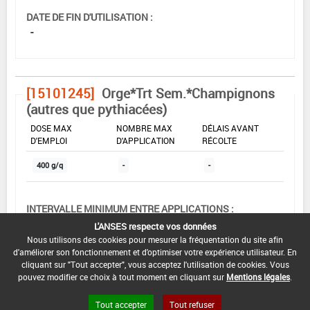
DATE DE FIN D'UTILISATION :
-
[15101245]
Orge*Trt Sem.*Champignons
(autres que pythiacées)
DOSE MAX
NOMBRE MAX
DÉLAIS AVANT
D'EMPLOI
D'APPLICATION
RÉCOLTE
400 g/q
-
-
INTERVALLE MINIMUM ENTRE APPLICATIONS :
-
L'ANSES respecte vos données
Nous utilisons des cookies pour mesurer la fréquentation du site afin
DATE DE RETRAIT DE L'USAGE :
d'améliorer son fonctionnement et d'optimiser votre expérience utilisateur. En
01/11/1996
cliquant sur "Tout accepter", vous acceptez l'utilisation de cookies. Vous
pouvez modifier ce choix à tout moment en cliquant sur
Mentions légales
.
DATE DE FIN DE DISTRIBUTION :
-
Tout accepter
Tout refuser