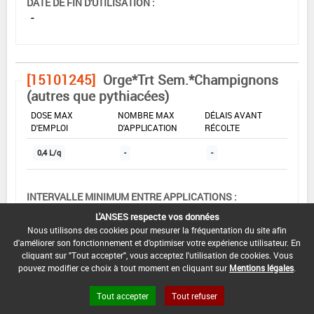
DATE DE FIN D'UTILISATION :
-
[15101245]
Orge*Trt Sem.*Champignons
(autres que pythiacées)
DOSE MAX
NOMBRE MAX
DÉLAIS AVANT
D'EMPLOI
D'APPLICATION
RÉCOLTE
0,4 L/q
-
-
INTERVALLE MINIMUM ENTRE APPLICATIONS :
-
L'ANSES respecte vos données
Nous utilisons des cookies pour mesurer la fréquentation du site afin
DATE DE RETRAIT DE L'USAGE :
d'améliorer son fonctionnement et d'optimiser votre expérience utilisateur. En
01/11/1996
cliquant sur "Tout accepter", vous acceptez l'utilisation de cookies. Vous
pouvez modifier ce choix à tout moment en cliquant sur
Mentions légales
.
DATE DE FIN DE DISTRIBUTION :
-
Tout accepter
Tout refuser