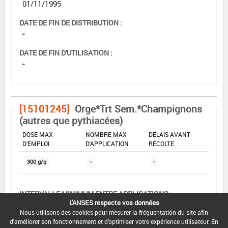
01/11/1995
DATE DE FIN DE DISTRIBUTION :
-
DATE DE FIN D'UTILISATION :
-
[15101245]
Orge*Trt Sem.*Champignons
(autres que pythiacées)
DOSE MAX
NOMBRE MAX
DÉLAIS AVANT
D'EMPLOI
D'APPLICATION
RÉCOLTE
300 g/q
-
-
INTERVALLE MINIMUM ENTRE APPLICATIONS :
L'ANSES respecte vos données
-
Nous utilisons des cookies pour mesurer la fréquentation du site afin
d'améliorer son fonctionnement et d'optimiser votre expérience utilisateur. En
DATE DE RETRAIT DE L'USAGE :