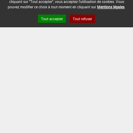
cliquant sur "Tout accepter", vous acceptez l'utilisation de cookies. Vous
01/11/1995
pouvez modifier ce choix à tout moment en cliquant sur
Mentions légales
.
DATE DE FIN DE DISTRIBUTION :
Tout accepter
Tout refuser
-
DATE DE FIN D'UTILISATION :
-
Version du produit : v 2.0